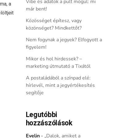
Vibe és adatok a pult mögül: mi
ma, a
már bent!
öltjeit
Közösséget építesz, vagy
közönséget? Mindkettőt?
Nem fogynak a jegyek? Elfogyott a
figyelem!
Mikor és hol hirdessek? –
marketing útmutató a Tixától
A postaládából a színpad elé:
hírlevél, mint a jegyértékesítés
segítője
Legutóbbi
hozzászólások
Evelin
-
„Dalok, amiket a