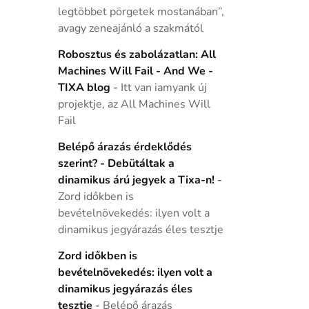
legtöbbet pörgetek mostanában”,
avagy zeneajánló a szakmától
Robosztus és zabolázatlan: All
Machines Will Fail - And We -
TIXA blog
-
Itt van iamyank új
projektje, az All Machines Will
Fail
Belépő árazás érdeklődés
szerint? - Debütáltak a
dinamikus árú jegyek a Tixa-n!
-
Zord időkben is
bevételnövekedés: ilyen volt a
dinamikus jegyárazás éles tesztje
Zord időkben is
bevételnövekedés: ilyen volt a
dinamikus jegyárazás éles
tesztje
-
Belépő árazás