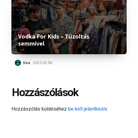
Vodka For Kids – Tűzoltás
semmivel
tixa
2025.02.06.
Hozzászólások
Hozzászólás küldéséhez
be kell jelentkezni
.