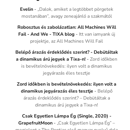
Evelin
-
„Dalok, amiket a legtöbbet pörgetek
mostanában”, avagy zeneajánló a szakmától
Robosztus és zabolázatlan: All Machines Will
Fail - And We - TIXA blog
-
Itt van iamyank új
projektje, az All Machines Will Fail
Belépő árazás érdeklődés szerint? - Debütáltak
a dinamikus árú jegyek a Tixa-n!
-
Zord időkben
is bevételnövekedés: ilyen volt a dinamikus
jegyárazás éles tesztje
Zord időkben is bevételnövekedés: ilyen volt a
dinamikus jegyárazás éles tesztje
-
Belépő
árazás érdeklődés szerint? – Debütáltak a
dinamikus árú jegyek a Tixa-n!
Csak Egyetlen Lámpa Ég (Single, 2020) -
GrapefruitMoon
-
„Csak Egyetlen Lámpa Ég” –