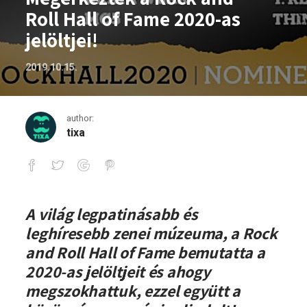
Roll Hall of Fame 2020-as
jelöltjei!
2019.10.15.
author:
tixa
Megérkeztek a Rock and Roll Hall of Fam
A világ legpatinásabb és
leghíresebb zenei múzeuma, a Rock
and Roll Hall of Fame bemutatta a
2020-as jelöltjeit és ahogy
megszokhattuk, ezzel együtt a