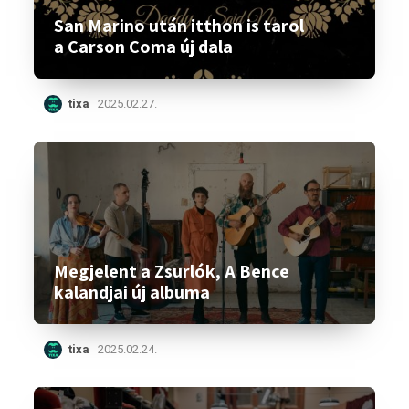
San Marino után itthon is tarol
a Carson Coma új dala
tixa
2025.02.27.
Megjelent a Zsurlók, A Bence
kalandjai új albuma
tixa
2025.02.24.