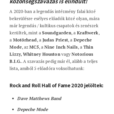
közönségszavazás is elindult
!
A 2020-ban a legendás intézmény falai közé
bekerülésre esélyes előadók közé olyan, mára
már legendás / kultikus csapatok és zenészek
kerültek, mint a
Soundgarden
, a
Kraftwerk
,
a
Motörhead
, a
Judas Priest
, a
Depeche
Mode
, az
MC5
, a
Nine Inch Nails
, a
Thin
Lizzy, Whitney Houston
vagy
Notorious
B.I.G.
. A szavazás pedig már él, alább a teljes
lista, amiből 5 előadóra voksolhatunk:
Rock and Roll Hall of Fame 2020 jelöltek:
Dave Matthews Band
Depeche Mode