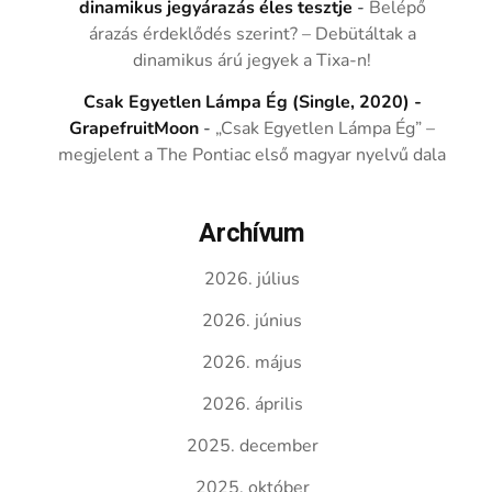
dinamikus jegyárazás éles tesztje
-
Belépő
árazás érdeklődés szerint? – Debütáltak a
dinamikus árú jegyek a Tixa-n!
Csak Egyetlen Lámpa Ég (Single, 2020) -
GrapefruitMoon
-
„Csak Egyetlen Lámpa Ég” –
megjelent a The Pontiac első magyar nyelvű dala
Archívum
2026. július
2026. június
2026. május
2026. április
2025. december
2025. október