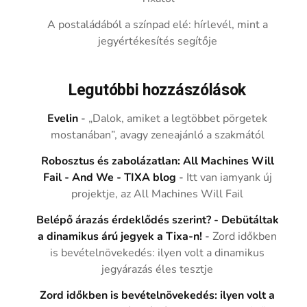
A postaládából a színpad elé: hírlevél, mint a
jegyértékesítés segítője
Legutóbbi hozzászólások
Evelin
-
„Dalok, amiket a legtöbbet pörgetek
mostanában”, avagy zeneajánló a szakmától
Robosztus és zabolázatlan: All Machines Will
Fail - And We - TIXA blog
-
Itt van iamyank új
projektje, az All Machines Will Fail
Belépő árazás érdeklődés szerint? - Debütáltak
a dinamikus árú jegyek a Tixa-n!
-
Zord időkben
is bevételnövekedés: ilyen volt a dinamikus
jegyárazás éles tesztje
Zord időkben is bevételnövekedés: ilyen volt a