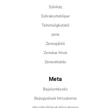
Színház
Szórakoztatóipar
Tehetségkutató
zene
Zeneajánló
Zenekar hírek
Zeneoktatás
Meta
Bejelentkezés
Bejegyzések hírcsatorna
Hozzászólások hírcsatorna