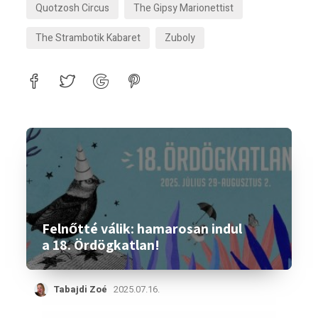
Quotzosh Circus
The Gipsy Marionettist
The Strambotik Kabaret
Zuboly
Felnőtté válik: hamarosan indul
a 18. Ördögkatlan!
Tabajdi Zoé
2025.07.16.