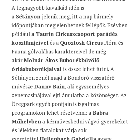
A legnagyobb kavalkád idén is
a
Sétányon
jelenik meg, itt a nap bármely
időpontjában megjelenhetnek fellépők. Ezévben
például
a Taurin Cirkuszcsoport parádés
kosztümjeivel
és a
Quoztosh Circus
Flóra és
Fauna gólyalábas karaktereivel de még
akár
Molnár Ákos Buborékbűvölő
óriásbuborékjaival
is össze lehet futni. A
Sétányon zenél majd a Bondoró visszatérő
művésze
Danny Bain
, aki egyszemélyes
zenemasinájával ejti ámulatba a közönséget. Az
Öregpark egyéb pontjain is izgalmas
programokon lehet résztvenni: a
Babra
Műhelyben
a kézműveskedni vágyó gyerekeket
és lélekben fiatalokat várja sok
szeretettel
Hellenbach Gabriella
avagy