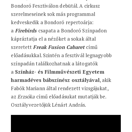
Bondoró Fesztiválon debütál. A cirkusz
szerelmeseinek sok más programmal
kedveskedik a Bondoró repertoárja:
a
Firebirds
csapata a Bondoró Színpadon
kápráztatja el a nézőket a sokak által
szeretett
Freak Fusion Cabaret
című
előadásukkal. Szintén a fesztivál legnagyobb
színpadán találkozhatnak a látogatók
a
Színház- és Filmművészeti Egyetem
harmadéves bábszínész osztályával
, akik
Fabók Mariann által rendezett vizsgájukat,
az
Erzsóka
című előadásukat mutatják be.
Osztályvezetőjük Lénárt András.