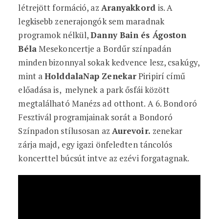
létrejött formáció, az
Aranyakkord
is. A
legkisebb zenerajongók sem maradnak
programok nélkül,
Danny Bain és Ágoston
Béla
Mesekoncertje a Bordűr színpadán
minden bizonnyal sokak kedvence lesz, csakúgy,
mint a
HolddalaNap Zenekar
Piripirí című
előadása is, melynek a park ősfái között
megtalálható Manézs ad otthont. A 6. Bondoró
Fesztivál programjainak sorát a Bondoró
Színpadon stílusosan az
Aurevoir.
zenekar
zárja majd, egy igazi önfeledten táncolós
koncerttel búcsút intve az ezévi forgatagnak.