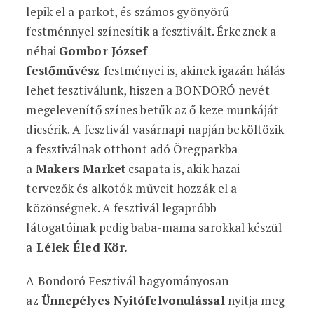
lepik el a parkot, és számos gyönyörű
festménnyel színesítik a fesztivált. Érkeznek a
néhai
Gombor József
festőművész
festményei is, akinek igazán hálás
lehet fesztiválunk, hiszen a BONDORÓ nevét
megelevenítő színes betűk az ő keze munkáját
dicsérik. A fesztivál vasárnapi napján beköltözik
a fesztiválnak otthont adó Öregparkba
a
Makers Market
csapata is, akik hazai
tervezők és alkotók műveit hozzák el a
közönségnek. A fesztivál legapróbb
látogatóinak pedig baba-mama sarokkal készül
a
Lélek Éled Kör.
A Bondoró Fesztivál hagyományosan
az
Ünnepélyes Nyitófelvonulással
nyitja meg