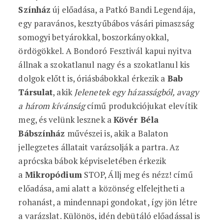
Színház
új előadása, a Patkó Bandi Legendája,
egy paravános, kesztyűbábos vásári pimaszság
somogyi betyárokkal, boszorkányokkal,
ördögökkel. A Bondoró Fesztivál kapui nyitva
állnak a szokatlanul nagy és a szokatlanul kis
dolgok előtt is, óriásbábokkal érkezik a
Bab
Társulat
, akik
Jelenetek egy házasságból, avagy
a három kívánság
című produkciójukat elevítik
meg, és velünk lesznek a
Kövér Béla
Bábszínház
művészei is, akik a Balaton
jellegzetes állatait varázsolják a partra. Az
aprócska bábok képviseletében érkezik
a
Mikropódium
STOP, Állj meg és nézz! című
előadása, ami alatt a közönség elfelejtheti a
rohanást, a mindennapi gondokat, így jön létre
a varázslat. Különös, idén debütáló előadással is