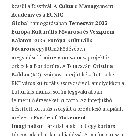
készül a fesztivál. A
Culture Management
Academy
és a
EUNIC
Global
támogatásában
Temesvár 2023
Európa Kulturális Fővárosa
és
Veszprém-
Balaton 2023 Európa Kulturális
Fővárosa
együttműködésében
megvalósuló
mine.yours.ours.
projekt is
érkezik a Bondoróra. A Temesvári
Cristina
Baldau
(RO) számos interjút készített a két
EKF város kulturális szervezőivel, amelyekben a
kulturális munka során leggyakrabban
felmerülő érzéseket kutatta. Az interjúkból
készített kutatás szolgált a produkció alapjául,
melyet a
Psycle of Movement
Imagination
társulat alakított egy kortárs
táncos, akrobatikus előadássá. A performansz a