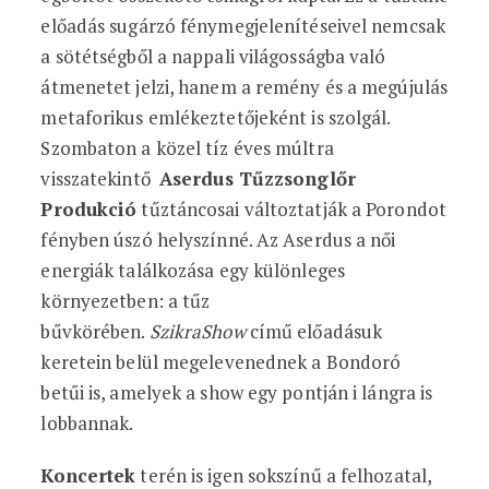
előadás sugárzó fénymegjelenítéseivel nemcsak
a sötétségből a nappali világosságba való
átmenetet jelzi, hanem a remény és a megújulás
metaforikus emlékeztetőjeként is szolgál.
Szombaton a közel tíz éves múltra
visszatekintő
Aserdus Tűzzsonglőr
Produkció
tűztáncosai változtatják a Porondot
fényben úszó helyszínné. Az Aserdus a női
energiák találkozása egy különleges
környezetben: a tűz
bűvkörében.
SzikraShow
című előadásuk
keretein belül megelevenednek a Bondoró
betűi is, amelyek a show egy pontján i lángra is
lobbannak.
Koncertek
terén is igen sokszínű a felhozatal,