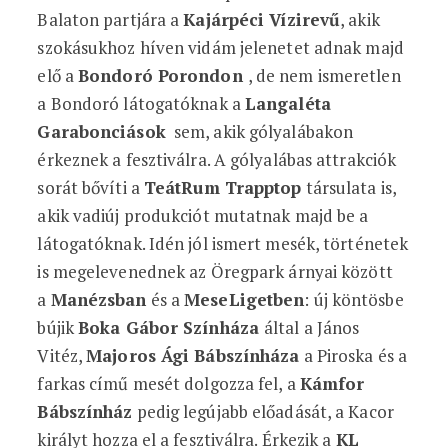
Balaton partjára a
Kajárpéci Vízirevű
, akik
szokásukhoz híven vidám jelenetet adnak majd
elő a
Bondoró Porondon
, de nem ismeretlen
a Bondoró látogatóknak a
Langaléta
Garabonciások
sem, akik gólyalábakon
érkeznek a fesztiválra. A gólyalábas attrakciók
sorát bővíti a
TeátRum Trapptop
társulata is,
akik vadiúj produkciót mutatnak majd be a
látogatóknak. Idén jól ismert mesék, történetek
is megelevenednek az Öregpark árnyai között
a
Manézsban
és a
MeseLigetben
: új köntösbe
bújik
Boka Gábor Színháza
által a János
Vitéz,
Majoros Ági Bábszínháza
a Piroska és a
farkas című mesét dolgozza fel, a
Kámfor
Bábszínház
pedig legújabb előadását, a Kacor
királyt hozza el a fesztiválra. Érkezik a
KL