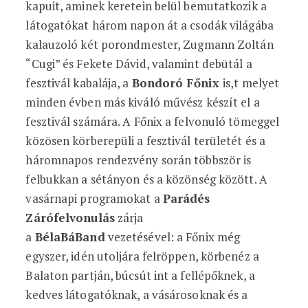
kapuit, aminek keretein belül bemutatkozik a
látogatókat három napon át a csodák világába
kalauzoló két porondmester, Zugmann Zoltán
“Cugi” és Fekete Dávid, valamint debütál a
fesztivál kabalája, a
Bondoró Főnix
is,t melyet
minden évben más kiváló művész készít el a
fesztivál számára. A Főnix a felvonuló tömeggel
közösen körberepüli a fesztivál területét és a
háromnapos rendezvény során többször is
felbukkan a sétányon és a közönség között. A
vasárnapi programokat a
Parádés
Zárófelvonulás
zárja
a
BélaBáBand
vezetésével: a Főnix még
egyszer, idén utoljára felröppen, körbenéz a
Balaton partján, búcsút int a fellépőknek, a
kedves látogatóknak, a vásárosoknak és a