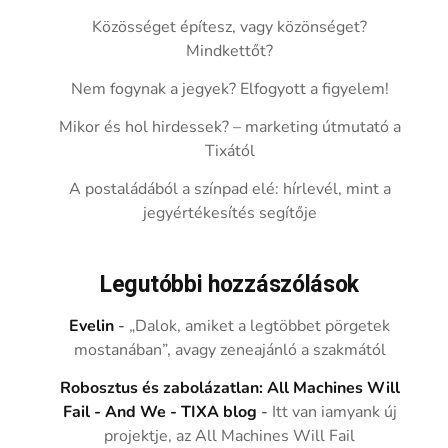
Közösséget építesz, vagy közönséget?
Mindkettőt?
Nem fogynak a jegyek? Elfogyott a figyelem!
Mikor és hol hirdessek? – marketing útmutató a
Tixától
A postaládából a színpad elé: hírlevél, mint a
jegyértékesítés segítője
Legutóbbi hozzászólások
Evelin
-
„Dalok, amiket a legtöbbet pörgetek
mostanában”, avagy zeneajánló a szakmától
Robosztus és zabolázatlan: All Machines Will
Fail - And We - TIXA blog
-
Itt van iamyank új
projektje, az All Machines Will Fail