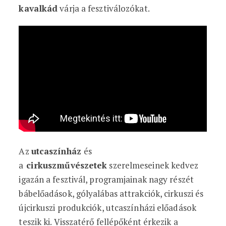
kavalkád
várja a fesztiválozókat.
Az
utcaszínház
és
a
cirkuszművészetek
szerelmeseinek kedvez
igazán a fesztivál, programjainak nagy részét
bábelőadások, gólyalábas attrakciók, cirkuszi és
újcirkuszi produkciók, utcaszínházi előadások
teszik ki. Visszatérő fellépőként érkezik a