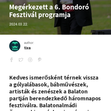
Megérkezett a 6. Bondoró
Fesztivál programja
2024.03.22.
author:
tixa
Megérkezett a 6. Bondoró Fesztivál pr
Kedves ismerősként térnek vissza
a gólyalábasok, bábművészek,
artisták és zenészek a Balaton
partján berendezkedő háromnapos
fesztiválra. Balatonalmádi