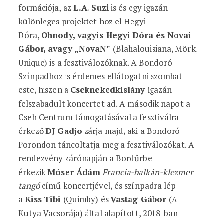
formációja, az
L.A. Suzi
is és egy igazán
különleges projektet hoz el Hegyi
Dóra,
Ohnody, vagyis Hegyi Dóra és Novai
Gábor, avagy „NovaN”
(Blahalouisiana, Mörk,
Unique) is a fesztiválozóknak. A Bondoró
Színpadhoz is érdemes ellátogatni szombat
este, hiszen a
Cseknekedkislány
igazán
felszabadult koncertet ad. A második napot a
Cseh Centrum támogatásával a fesztiválra
érkező
DJ Gadjo
zárja majd, aki a Bondoró
Porondon táncoltatja meg a fesztiválozókat. A
rendezvény zárónapján a Bordűrbe
érkezik
Móser Ádám
Francia-balkán-klezmer
tangó
című koncertjével, és színpadra lép
a
Kiss Tibi
(Quimby) és
Vastag Gábor
(A
Kutya Vacsorája) által alapított, 2018-ban