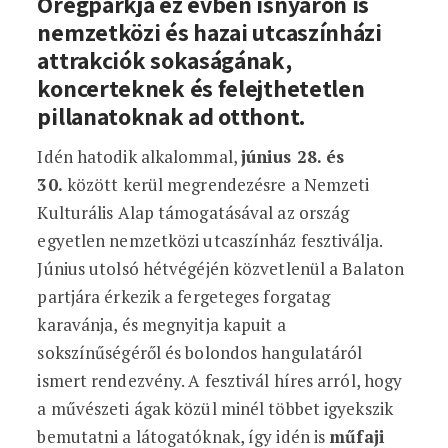
Öregparkja ez évben isnyáron is
nemzetközi és hazai utcaszínházi
attrakciók sokaságának,
koncerteknek és felejthetetlen
pillanatoknak ad otthont.
Idén hatodik alkalommal,
június 28. és
30.
között kerül megrendezésre a Nemzeti
Kulturális Alap támogatásával az ország
egyetlen nemzetközi utcaszínház fesztiválja.
Június utolsó hétvégéjén közvetlenül a Balaton
partjára érkezik a fergeteges forgatag
karavánja, és megnyitja kapuit a
sokszínűségéről és bolondos hangulatáról
ismert rendezvény. A fesztivál híres arról, hogy
a művészeti ágak közül minél többet igyekszik
bemutatni a látogatóknak, így idén is
műfaji