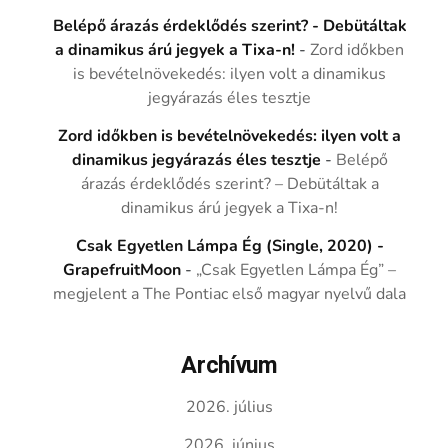
Belépő árazás érdeklődés szerint? - Debütáltak
a dinamikus árú jegyek a Tixa-n!
-
Zord időkben
is bevételnövekedés: ilyen volt a dinamikus
jegyárazás éles tesztje
Zord időkben is bevételnövekedés: ilyen volt a
dinamikus jegyárazás éles tesztje
-
Belépő
árazás érdeklődés szerint? – Debütáltak a
dinamikus árú jegyek a Tixa-n!
Csak Egyetlen Lámpa Ég (Single, 2020) -
GrapefruitMoon
-
„Csak Egyetlen Lámpa Ég” –
megjelent a The Pontiac első magyar nyelvű dala
Archívum
2026. július
2026. június