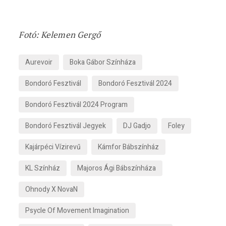
Fotó: Kelemen Gergő
Aurevoir
Boka Gábor Színháza
Bondoró Fesztivál
Bondoró Fesztivál 2024
Bondoró Fesztivál 2024 Program
Bondoró Fesztivál Jegyek
DJ Gadjo
Foley
Kajárpéci Vízirevű
Kámfor Bábszínház
KL Színház
Majoros Ági Bábszínháza
Ohnody X NovaN
Psycle Of Movement Imagination