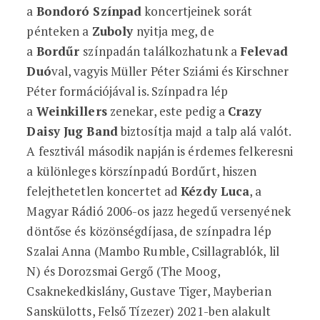
a
Bondoró Színpad
koncertjeinek sorát
pénteken a
Zuboly
nyitja meg, de
a
Bordűr
színpadán találkozhatunk a
Felevad
Duó
val, vagyis Müller Péter Sziámi és Kirschner
Péter formációjával is. Színpadra lép
a
Weinkillers
zenekar, este pedig a
Crazy
Daisy Jug Band
biztosítja majd a talp alá valót.
A fesztivál második napján is érdemes felkeresni
a különleges körszínpadú Bordűrt, hiszen
felejthetetlen koncertet ad
Kézdy Luca
, a
Magyar Rádió 2006-os jazz hegedű versenyének
döntőse és közönségdíjasa, de színpadra lép
Szalai Anna (Mambo Rumble, Csillagrablók, lil
N) és Dorozsmai Gergő (The Moog,
Csaknekedkislány, Gustave Tiger, Mayberian
Sanskülotts, Felső Tízezer) 2021-ben alakult