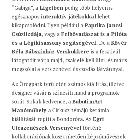
“Gabiga”, a
Ligetben
pedig több helyen is
egésznapos
interaktív játékokkal
lehet
kikapcsolódni. Ilyen például a
Paprika Jancsi
Csúzlizdája
, vagy a
Felhővadászat is a Pilóta
és a Légikisassony segítségével.
De a
Kövér
Béla Bábszínház Verskukkere
is a fesztivál
látogatóit várja majd, csak elé kell ülni, és máris
megszólal a vers zenével és csodás látvánnyal.
Az Öregpark területén számos kiállítás, illetve
designer vásár is színesíti majd a programok
sorát. Sokak kedvence, a
BubutimArt
Manóműhely
a Cirkusz témájú kerámia
kiállítását repíti a Bondoróra. Az
Egri
Utcazenészek Versenyével
történő
kollaborációnak köszönhetően képzőművészek