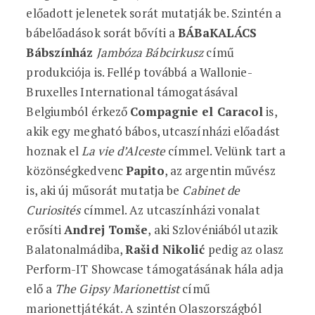
előadott jelenetek sorát mutatják be. Szintén a
bábelőadások sorát bővíti a
BÁBaKALÁCS
Bábszínház
Jambóza Bábcirkusz
című
produkciója is. Fellép továbbá a Wallonie-
Bruxelles International támogatásával
Belgiumból érkező
Compagnie el Caracol
is,
akik egy megható bábos, utcaszínházi előadást
hoznak el
La vie d’Alceste
címmel. Velünk tart a
közönségkedvenc
Papito
, az argentin művész
is, aki új műsorát mutatja be
Cabinet de
Curiosités
címmel. Az utcaszínházi vonalat
erősíti
Andrej Tomše
, aki Szlovéniából utazik
Balatonalmádiba,
Rašid Nikolić
pedig az olasz
Perform-IT Showcase támogatásának hála adja
elő a
The Gipsy Marionettist
című
marionettjátékát. A szintén Olaszországból