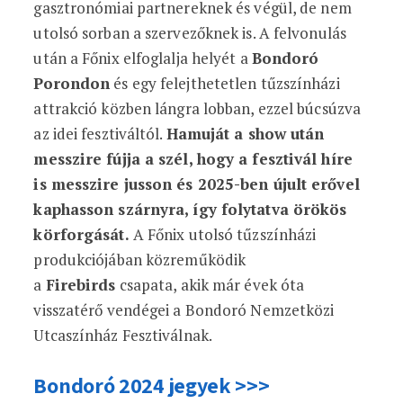
gasztronómiai partnereknek és végül, de nem
utolsó sorban a szervezőknek is. A felvonulás
után a Főnix elfoglalja helyét a
Bondoró
Porondon
és egy felejthetetlen tűzszínházi
attrakció közben lángra lobban, ezzel búcsúzva
az idei fesztiváltól.
Hamuját a show után
messzire fújja a szél, hogy a fesztivál híre
is messzire jusson és 2025-ben újult erővel
kaphasson szárnyra, így folytatva örökös
körforgását.
A Főnix utolsó tűzszínházi
produkciójában közreműködik
a
Firebirds
csapata, akik már évek óta
visszatérő vendégei a Bondoró Nemzetközi
Utcaszínház Fesztiválnak.
Bondoró 2024 jegyek >>>