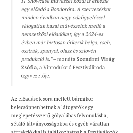
IT Showcase művészei közül is érkezik
egy előadó a Bondoróra. A szervezéskor
minden évadban nagy odafigyeléssel
válogatjuk hazai művészeink mellé a
nemzetközi előadókat, így a 2024-es
évben már biztosan érkezik belga, cseh,
osztrák, spanyol, olasz és szlovén
produkció is.”
– mondta
Szendrei Virág
Zsófia
, a Viprodukció Fesztiváliroda
ügyvezetője.
Az előadások sora mellett bármikor
belecsöppenhetnek a látogatók egy
meglepetésszerű gólyalábas felvonulásba,
sétáló látványosságokba és egyéb váratlan
attrakciókkal is találkozhatnak a fesztiválozók.