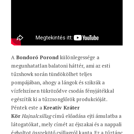
A
Bondoró Porond
különlegessége a
megunhatatlan balatoni háttér, ami az esti
tűzshowk során tündökölhet teljes
pompájában, ahogy a lángok és szikrák a
vízfelszínen tükröződve csodás fényjátékkal
egészítik ki a tűzzsonglőrök produkcióját.
Péntek este a
Kreatív Kráter
Kör
Hajnalcsillag
című előadása ejti ámulatba a
látogatókat, mely címét az éjszakai és a nappali
égboltot összekötő csillagról kapta. Ez a tűztánc