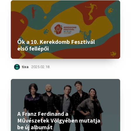
Ők a 10. Kerekdomb Fesztivál
első fellépői
tixa
2025.02.18.
A Franz Ferdinand a
Művészetek Völgyében mutatja
be új albumát