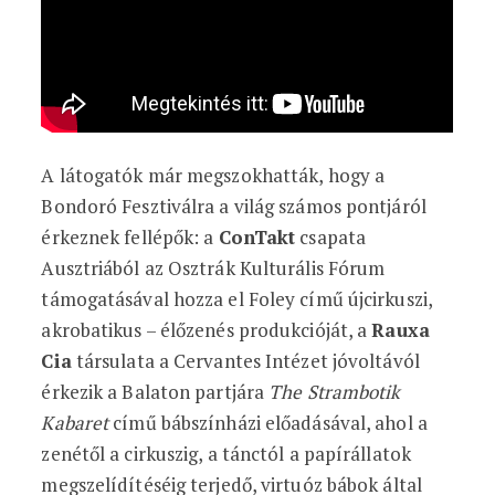
A látogatók már megszokhatták, hogy a
Bondoró Fesztiválra a világ számos pontjáról
érkeznek fellépők: a
ConTakt
csapata
Ausztriából az Osztrák Kulturális Fórum
támogatásával hozza el Foley című újcirkuszi,
akrobatikus – élőzenés produkcióját, a
Rauxa
Cia
társulata a Cervantes Intézet jóvoltávól
érkezik a Balaton partjára
The Strambotik
Kabaret
című bábszínházi előadásával, ahol a
zenétől a cirkuszig, a tánctól a papírállatok
megszelídítéséig terjedő, virtuóz bábok által