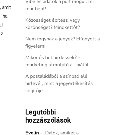
Vibe és adatok a pult mögül: mi
 amit
már bent!
, ha
Közösséget építesz, vagy
l,
közönséget? Mindkettőt?
...
Nem fogynak a jegyek? Elfogyott a
figyelem!
Mikor és hol hirdessek? –
marketing útmutató a Tixától
A postaládából a színpad elé:
hírlevél, mint a jegyértékesítés
segítője
Legutóbbi
hozzászólások
Evelin
-
„Dalok, amiket a