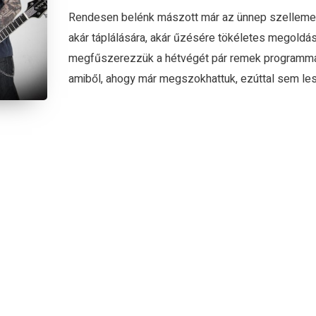
Rendesen belénk mászott már az ünnep szelleme,
akár táplálására, akár űzésére tökéletes megoldás
megfűszerezzük a hétvégét pár remek programma
amiből, ahogy már megszokhattuk, ezúttal sem lesz