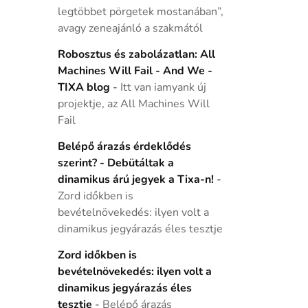
legtöbbet pörgetek mostanában”,
avagy zeneajánló a szakmától
Robosztus és zabolázatlan: All
Machines Will Fail - And We -
TIXA blog
-
Itt van iamyank új
projektje, az All Machines Will
Fail
Belépő árazás érdeklődés
szerint? - Debütáltak a
dinamikus árú jegyek a Tixa-n!
-
Zord időkben is
bevételnövekedés: ilyen volt a
dinamikus jegyárazás éles tesztje
Zord időkben is
bevételnövekedés: ilyen volt a
dinamikus jegyárazás éles
tesztje
-
Belépő árazás