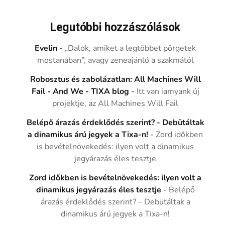
Legutóbbi hozzászólások
Evelin
-
„Dalok, amiket a legtöbbet pörgetek
mostanában”, avagy zeneajánló a szakmától
Robosztus és zabolázatlan: All Machines Will
Fail - And We - TIXA blog
-
Itt van iamyank új
projektje, az All Machines Will Fail
Belépő árazás érdeklődés szerint? - Debütáltak
a dinamikus árú jegyek a Tixa-n!
-
Zord időkben
is bevételnövekedés: ilyen volt a dinamikus
jegyárazás éles tesztje
Zord időkben is bevételnövekedés: ilyen volt a
dinamikus jegyárazás éles tesztje
-
Belépő
árazás érdeklődés szerint? – Debütáltak a
dinamikus árú jegyek a Tixa-n!