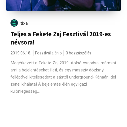
tixa
Teljes a Fekete Zaj Fesztivál 2019-es
névsora!
2019.06.18.
Fesztivál ajánló
0 hozzászólás
Megérkezett a Fekete Zaj 2019 utolsó csapása, mármint
ami a bejelentéseket illeti, és egy masszív dózisnyi
fellépővel kiteljesedett a sástói underground-Kánaán idei
zenei kínálata! A bejelentés élén egy igazi
különlegesség...