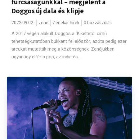
furcsaságunkkal – megjelent a
Doggos új dala és klipje
2022.09.02.
zene
Zenekar hírek
0 hozzászólás
A 2017 végén alakult Doggos a ‘Kikeltető’ című
tehetségkutatóban bukkant fel először, azóta pedig ezer
arcukat mutatták meg a közönségnek. Zenéjükben
ugyanúgy elfér a pop, az indie és...