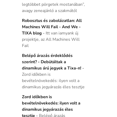
legtöbbet pörgetek mostanában”,
avagy zeneajánló a szakmától
Robosztus és zabolázatlan: All
Machines Will Fail - And We -
TIXA blog
-
Itt van iamyank új
projektje, az All Machines Will
Fail
Belépő árazás érdeklődés
szerint? - Debütáltak a
dinamikus árú jegyek a Tixa-n!
-
Zord időkben is
bevételnövekedés: ilyen volt a
dinamikus jegyárazás éles tesztje
Zord időkben is
bevételnövekedés: ilyen volt a
dinamikus jegyárazás éles
tesztje
-
Belépő árazás