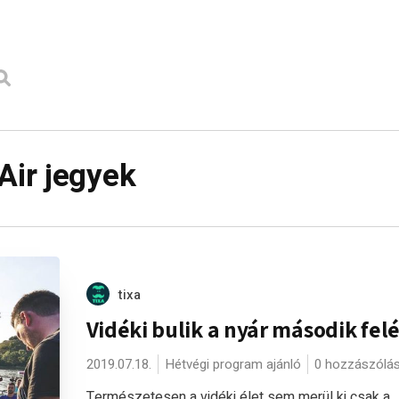
ir jegyek
tixa
Vidéki bulik a nyár második fel
2019.07.18.
Hétvégi program ajánló
0 hozzászólá
Természetesen a vidéki élet sem merül ki csak a