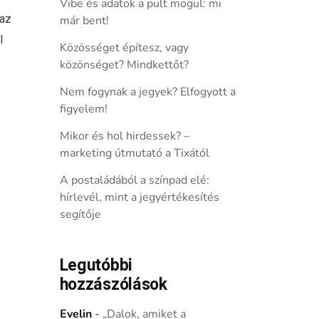
Vibe és adatok a pult mögül: mi
 az
már bent!
l
Közösséget építesz, vagy
közönséget? Mindkettőt?
Nem fogynak a jegyek? Elfogyott a
figyelem!
Mikor és hol hirdessek? –
marketing útmutató a Tixától
A postaládából a színpad elé:
hírlevél, mint a jegyértékesítés
segítője
Legutóbbi
hozzászólások
Evelin
-
„Dalok, amiket a