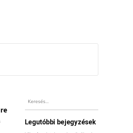
Keresés:
ére
Legutóbbi bejegyzések
s