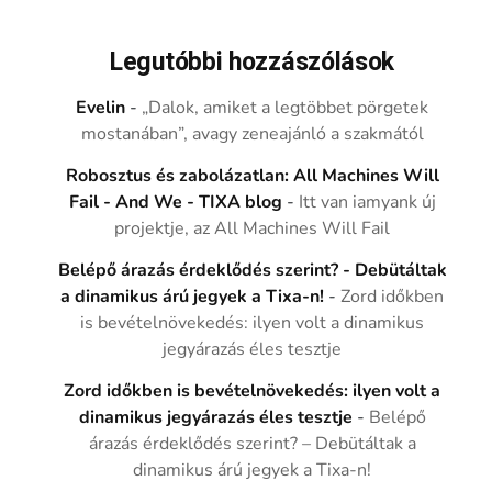
Legutóbbi hozzászólások
Evelin
-
„Dalok, amiket a legtöbbet pörgetek
mostanában”, avagy zeneajánló a szakmától
Robosztus és zabolázatlan: All Machines Will
Fail - And We - TIXA blog
-
Itt van iamyank új
projektje, az All Machines Will Fail
Belépő árazás érdeklődés szerint? - Debütáltak
a dinamikus árú jegyek a Tixa-n!
-
Zord időkben
is bevételnövekedés: ilyen volt a dinamikus
jegyárazás éles tesztje
Zord időkben is bevételnövekedés: ilyen volt a
dinamikus jegyárazás éles tesztje
-
Belépő
árazás érdeklődés szerint? – Debütáltak a
dinamikus árú jegyek a Tixa-n!