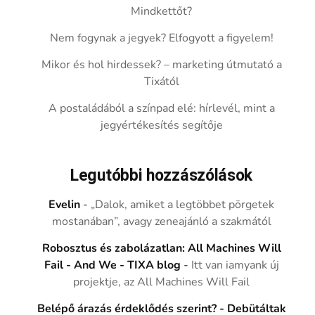
Mindkettőt?
Nem fogynak a jegyek? Elfogyott a figyelem!
Mikor és hol hirdessek? – marketing útmutató a
Tixától
A postaládából a színpad elé: hírlevél, mint a
jegyértékesítés segítője
Legutóbbi hozzászólások
Evelin
-
„Dalok, amiket a legtöbbet pörgetek
mostanában”, avagy zeneajánló a szakmától
Robosztus és zabolázatlan: All Machines Will
Fail - And We - TIXA blog
-
Itt van iamyank új
projektje, az All Machines Will Fail
Belépő árazás érdeklődés szerint? - Debütáltak