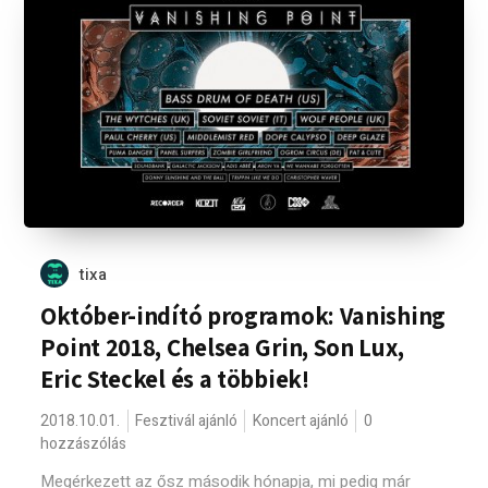
tixa
Október-indító programok: Vanishing
Point 2018, Chelsea Grin, Son Lux,
Eric Steckel és a többiek!
2018.10.01.
Fesztivál ajánló
Koncert ajánló
0
hozzászólás
Megérkezett az ősz második hónapja, mi pedig már