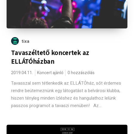
tixa
Tavaszéltető koncertek az
ELLÁTÓházban
2019.04.11.
Koncert ajánló
0 hozzászólás
Tavasszal sem tétlenkedik az ELLÁTÓház, sőt érdemes
rendre beütemeznünk egy látogatást a belvárosi klubba,
hiszen tényleg minden ízléshez és hangulathoz lelünk
passzos programot a tavaszi menüben! Az...