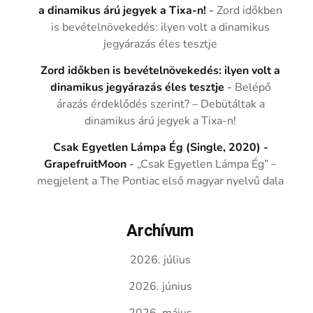
a dinamikus árú jegyek a Tixa-n!
-
Zord időkben
is bevételnövekedés: ilyen volt a dinamikus
jegyárazás éles tesztje
Zord időkben is bevételnövekedés: ilyen volt a
dinamikus jegyárazás éles tesztje
-
Belépő
árazás érdeklődés szerint? – Debütáltak a
dinamikus árú jegyek a Tixa-n!
Csak Egyetlen Lámpa Ég (Single, 2020) -
GrapefruitMoon
-
„Csak Egyetlen Lámpa Ég” –
megjelent a The Pontiac első magyar nyelvű dala
Archívum
2026. július
2026. június