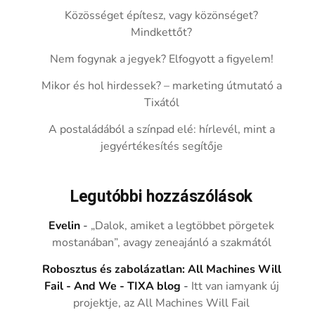
Közösséget építesz, vagy közönséget?
Mindkettőt?
Nem fogynak a jegyek? Elfogyott a figyelem!
Mikor és hol hirdessek? – marketing útmutató a
Tixától
A postaládából a színpad elé: hírlevél, mint a
jegyértékesítés segítője
Legutóbbi hozzászólások
Evelin
-
„Dalok, amiket a legtöbbet pörgetek
mostanában”, avagy zeneajánló a szakmától
Robosztus és zabolázatlan: All Machines Will
Fail - And We - TIXA blog
-
Itt van iamyank új
projektje, az All Machines Will Fail