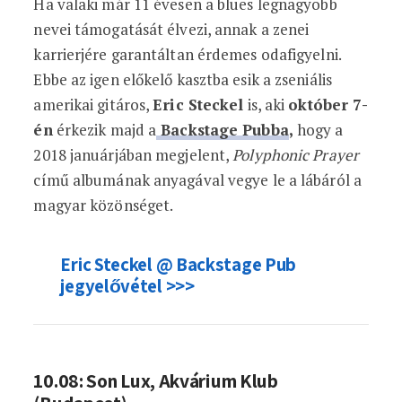
Ha valaki már 11 évesen a blues legnagyobb
nevei támogatását élvezi, annak a zenei
karrierjére garantáltan érdemes odafigyelni.
Ebbe az igen előkelő kasztba esik a zseniális
amerikai gitáros,
Eric Steckel
is, aki
október 7-
én
érkezik majd a
Backstage Pubba
,
hogy a
2018 januárjában megjelent,
Polyphonic Prayer
című albumának anyagával vegye le a lábáról a
magyar közönséget.
Eric Steckel @ Backstage Pub
jegyelővétel >>>
10.08: Son Lux, Akvárium Klub