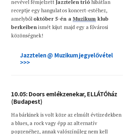
nevével fémjelzett
Jazztelen trió
hibátlan
receptje egy hangulatos koncert-estéhez,
amelyből
október 5-én a
Muzikum
klub
berkeiben
ismét kijut majd egy a fővárosi
közönségnek!
Jazztelen @ Muzikum jegyelővétel
>>>
10.05: Doors emlékzenekar, ELLÁTÓház
(Budapest)
Ha bárkinek is volt köze az elmúlt évtizedekben
a blues, a rock vagy épp az alternatív
popzenéhez, annak valószínűleg nem kell