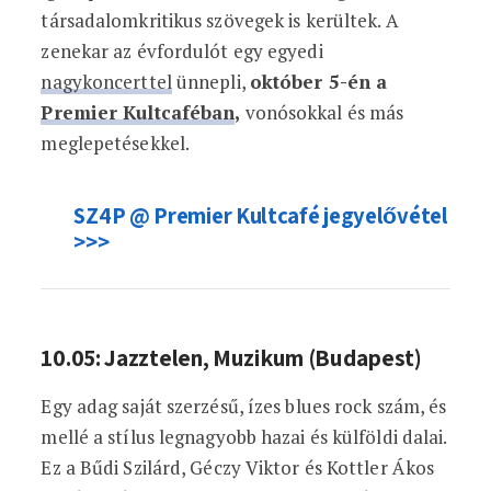
társadalomkritikus szövegek is kerültek. A
zenekar az évfordulót egy egyedi
nagykoncerttel
ünnepli,
október 5-én a
Premier Kultcaféban
,
vonósokkal és más
meglepetésekkel.
SZ4P @ Premier Kultcafé jegyelővétel
>>>
10.05: Jazztelen, Muzikum (Budapest)
Egy adag saját szerzésű, ízes blues rock szám, és
mellé a stílus legnagyobb hazai és külföldi dalai.
Ez a Bűdi Szilárd, Géczy Viktor és Kottler Ákos