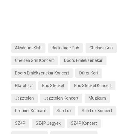
Akvárium Klub
Backstage Pub
Chelsea Grin
Chelsea Grin Koncert
Doors Emlékzenekar
Doors Emlékzenekar Koncert
Dürer Kert
Ellátóház
Eric Steckel
Eric Steckel Koncert
Jazztelen
Jazztelen Koncert
Muzikum
Premier Kultcafé
Son Lux
Son Lux Koncert
SZ4P
SZ4P Jegyek
SZ4P Koncert