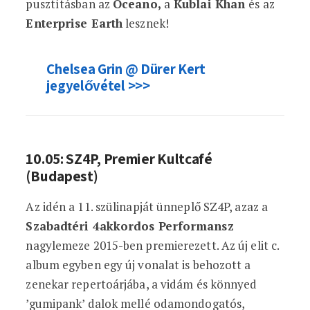
pusztításban az
Oceano,
a
Kublai Khan
és az
Enterprise Earth
lesznek!
Chelsea Grin @ Dürer Kert
jegyelővétel >>>
10.05: SZ4P, Premier Kultcafé
(Budapest)
Az idén a 11. szülinapját ünneplő SZ4P, azaz a
Szabadtéri 4akkordos Performansz
nagylemeze 2015-ben premierezett. Az új elit c.
album egyben egy új vonalat is behozott a
zenekar repertoárjába, a vidám és könnyed
’gumipank’ dalok mellé odamondogatós,