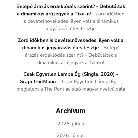
Belépő árazás érdeklődés szerint? - Debütáltak
a dinamikus árú jegyek a Tixa-n!
-
Zord időkben
is bevételnövekedés: ilyen volt a dinamikus
jegyárazás éles tesztje
Zord időkben is bevételnövekedés: ilyen volt a
dinamikus jegyárazás éles tesztje
-
Belépő
árazás érdeklődés szerint? – Debütáltak a
dinamikus árú jegyek a Tixa-n!
Csak Egyetlen Lámpa Ég (Single, 2020) -
GrapefruitMoon
-
„Csak Egyetlen Lámpa Ég” –
megjelent a The Pontiac első magyar nyelvű dala
Archívum
2026. július
2026. június