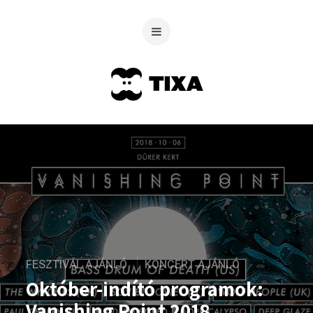
FESZTIVÁL AJÁNLÓ
KONCERT AJÁNLÓ
Október-indító programok:
Vanishing Point 2018,