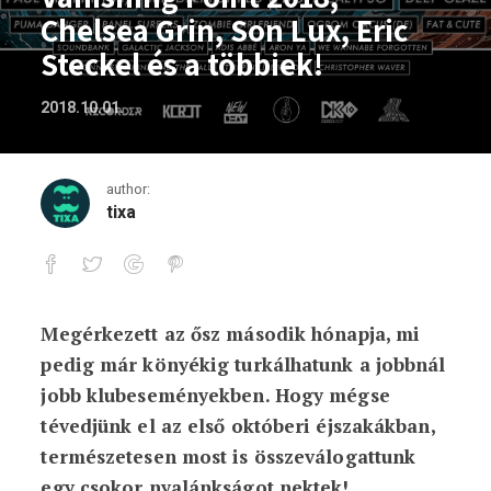
Chelsea Grin, Son Lux, Eric
Steckel és a többiek!
2018.10.01.
author:
tixa
Megérkezett az ősz második hónapja, mi
Október-indító programok: Vanishing Poi
pedig már könyékig turkálhatunk a jobbnál
jobb klubeseményekben. Hogy mégse
tévedjünk el az első októberi éjszakákban,
természetesen most is összeválogattunk
egy csokor nyalánkságot nektek!