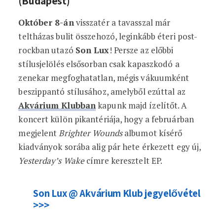
(Budapest)
Október 8-án
visszatér a tavasszal már
teltházas bulit összehozó, leginkább éteri post-
rockban utazó
Son Lux
! Persze az előbbi
stílusjelölés elsősorban csak kapaszkodó a
zenekar megfoghatatlan, mégis vákuumként
beszippantó stílusához, amelyből ezúttal az
Akvárium Klubban
kapunk majd ízelítőt. A
koncert külön pikantériája, hogy a februárban
megjelent
Brighter Wounds
albumot kísérő
kiadványok sorába alig pár hete érkezett egy új,
Yesterday’s Wake
címre keresztelt EP.
Son Lux @ Akvárium Klub jegyelővétel
>>>