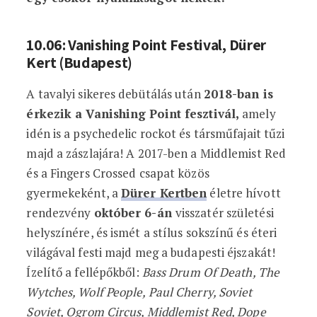
10.06: Vanishing Point Festival, Dürer
Kert (Budapest)
A tavalyi sikeres debütálás után
2018-ban is
érkezik a Vanishing Point fesztivál,
amely
idén is a psychedelic rockot és társműfajait tűzi
majd a zászlajára! A 2017-ben a Middlemist Red
és a Fingers Crossed csapat közös
gyermekeként, a
Dürer Kertben
életre hívott
rendezvény
október 6-án
visszatér születési
helyszínére, és ismét a stílus sokszínű és éteri
világával festi majd meg a budapesti éjszakát!
Ízelítő a fellépőkből:
Bass Drum Of Death, The
Wytches, Wolf People, Paul Cherry, Soviet
Soviet, Ogrom Circus, Middlemist Red, Dope