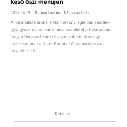
késő őszi menüjén
2019.06.19.
Koncert ajánló
0 hozzászólás
A minimalista drone metal mezőny legendás seattle-i
gyöngyszeme, az Earth teszi tiszteletét a fővárosban,
hogy a Desszert Feszt égisze alatt zenéljen egy
emlékezeteset a Dürer Kertben! A koncertsorozat
november 26-i...
Keresés: