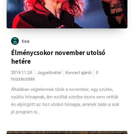
tixa
Élménycsokor november utolsó
hetére
2019.11.24.
Jegyelővétel
Koncert ajánló
0
hozzászólás
Általában végtelennek tűnik a november, egy szürke,
nyúlós hónapnak, ám ezúttal szintbe észre sem vettük
és elpörgött az ősz utolsó hónapja, aminek talán a sok
jó program is...