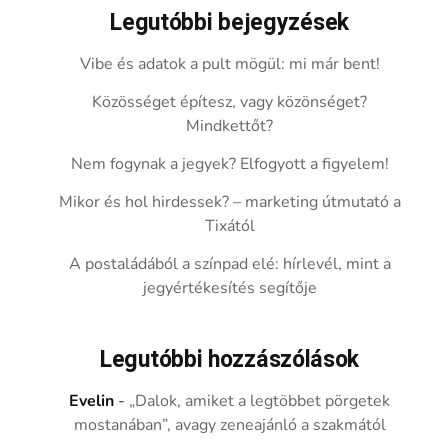
Legutóbbi bejegyzések
Vibe és adatok a pult mögül: mi már bent!
Közösséget építesz, vagy közönséget?
Mindkettőt?
Nem fogynak a jegyek? Elfogyott a figyelem!
Mikor és hol hirdessek? – marketing útmutató a
Tixától
A postaládából a színpad elé: hírlevél, mint a
jegyértékesítés segítője
Legutóbbi hozzászólások
Evelin
-
„Dalok, amiket a legtöbbet pörgetek
mostanában”, avagy zeneajánló a szakmától