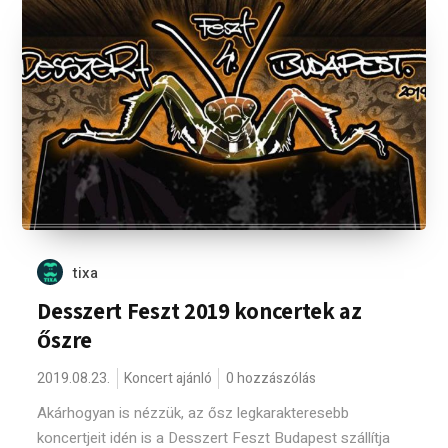
tixa
Desszert Feszt 2019 koncertek az
őszre
2019.08.23.
Koncert ajánló
0 hozzászólás
Akárhogyan is nézzük, az ősz legkarakteresebb
koncertjeit idén is a Desszert Feszt Budapest szállítja