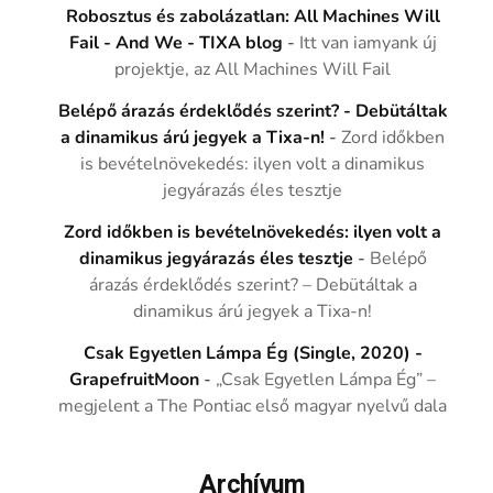
Robosztus és zabolázatlan: All Machines Will
Fail - And We - TIXA blog
-
Itt van iamyank új
projektje, az All Machines Will Fail
Belépő árazás érdeklődés szerint? - Debütáltak
a dinamikus árú jegyek a Tixa-n!
-
Zord időkben
is bevételnövekedés: ilyen volt a dinamikus
jegyárazás éles tesztje
Zord időkben is bevételnövekedés: ilyen volt a
dinamikus jegyárazás éles tesztje
-
Belépő
árazás érdeklődés szerint? – Debütáltak a
dinamikus árú jegyek a Tixa-n!
Csak Egyetlen Lámpa Ég (Single, 2020) -
GrapefruitMoon
-
„Csak Egyetlen Lámpa Ég” –
megjelent a The Pontiac első magyar nyelvű dala
Archívum