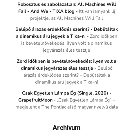
Robosztus és zabolázatlan: All Machines Will
Fail - And We - TIXA blog
-
Itt van iamyank új
projektje, az All Machines Will Fail
Belépő árazás érdeklődés szerint? - Debütáltak
a dinamikus árú jegyek a Tixa-n!
-
Zord időkben
is bevételnövekedés: ilyen volt a dinamikus
jegyárazás éles tesztje
Zord időkben is bevételnövekedés: ilyen volt a
dinamikus jegyárazás éles tesztje
-
Belépő
árazás érdeklődés szerint? – Debütáltak a
dinamikus árú jegyek a Tixa-n!
Csak Egyetlen Lámpa Ég (Single, 2020) -
GrapefruitMoon
-
„Csak Egyetlen Lámpa Ég” –
megjelent a The Pontiac első magyar nyelvű dala
Archívum