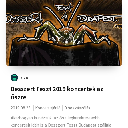
tixa
Desszert Feszt 2019 koncertek az
őszre
2019.08.23.
Koncert ajánló
0 hozzászólás
Akárhogyan is nézzük, az ősz legkarakteresebb
koncertjeit idén is a Desszert Feszt Budapest szállítja