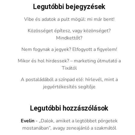
Legutóbbi bejegyzések
Vibe és adatok a pult mögül: mi már bent!
Közösséget építesz, vagy közönséget?
Mindkettőt?
Nem fogynak a jegyek? Elfogyott a figyelem!
Mikor és hol hirdessek? – marketing útmutató a
Tixától
A postaládából a színpad elé: hírlevél, mint a
jegyértékesítés segítője
Legutóbbi hozzászólások
Evelin
-
„Dalok, amiket a legtöbbet pörgetek
mostanában”, avagy zeneajánló a szakmától