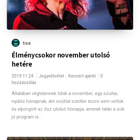
tixa
Élménycsokor november utolsó
hetére
2019.11.24.
Jegyelővétel
Koncert ajánló
0
hozzászólás
Általában végtelennek tűnik a november, egy szürke,
nyúlós hónapnak, ám ezúttal szintbe észre sem vettük
és elpörgött az ősz utolsó hónapja, aminek talán a sok
jó program is...