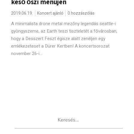
késő őszi menüjén
2019.06.19.
Koncert ajánló
0 hozzászólás
A minimalista drone metal mezőny legendás seattle-i
gyöngyszeme, az Earth teszi tiszteletét a fővárosban,
hogy a Desszert Feszt égisze alatt zenéljen egy
emlékezeteset a Dürer Kertben! A koncertsorozat
november 26-i...
Keresés: