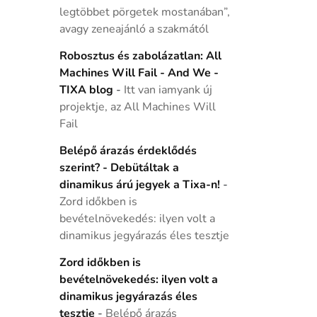
legtöbbet pörgetek mostanában”,
avagy zeneajánló a szakmától
Robosztus és zabolázatlan: All
Machines Will Fail - And We -
TIXA blog
-
Itt van iamyank új
projektje, az All Machines Will
Fail
Belépő árazás érdeklődés
szerint? - Debütáltak a
dinamikus árú jegyek a Tixa-n!
-
Zord időkben is
bevételnövekedés: ilyen volt a
dinamikus jegyárazás éles tesztje
Zord időkben is
bevételnövekedés: ilyen volt a
dinamikus jegyárazás éles
tesztje
-
Belépő árazás