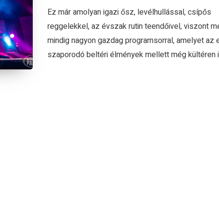
Ez már amolyan igazi ősz, levélhullással, csípős
reggelekkel, az évszak rutin teendőivel, viszont m
mindig nagyon gazdag programsorral, amelyet az 
szaporodó beltéri élmények mellett még kültéren is