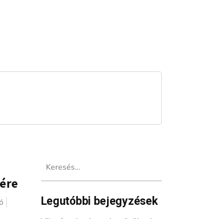
Keresés:
ére
Legutóbbi bejegyzések
ó