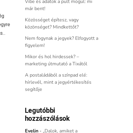
Vibe és adatok a pult mögül: mi
már bent!
ég
Közösséget építesz, vagy
egyre
közönséget? Mindkettőt?
...
Nem fogynak a jegyek? Elfogyott a
figyelem!
Mikor és hol hirdessek? –
marketing útmutató a Tixától
A postaládából a színpad elé:
hírlevél, mint a jegyértékesítés
segítője
Legutóbbi
hozzászólások
Evelin
-
„Dalok, amiket a