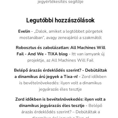
jegyértékesítés segítője
Legutóbbi hozzászólások
Evelin
-
„Dalok, amiket a legtöbbet pörgetek
mostanában”, avagy zeneajánló a szakmától
Robosztus és zabolázatlan: All Machines Will
Fail - And We - TIXA blog
-
Itt van iamyank új
projektje, az All Machines Will Fail
Belépő árazás érdeklődés szerint? - Debütáltak
a dinamikus árú jegyek a Tixa-n!
-
Zord időkben
is bevételnövekedés: ilyen volt a dinamikus
jegyárazás éles tesztje
Zord időkben is bevételnövekedés: ilyen volt a
dinamikus jegyárazás éles tesztje
-
Belépő
árazás érdeklődés szerint? – Debütáltak a