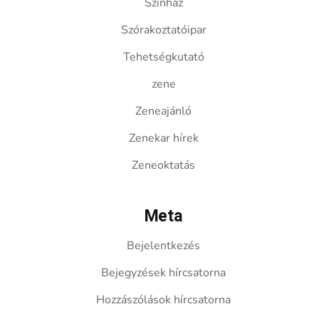
Színház
Szórakoztatóipar
Tehetségkutató
zene
Zeneajánló
Zenekar hírek
Zeneoktatás
Meta
Bejelentkezés
Bejegyzések hírcsatorna
Hozzászólások hírcsatorna