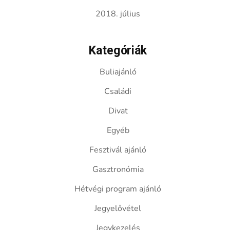
2018. július
Kategóriák
Buliajánló
Családi
Divat
Egyéb
Fesztivál ajánló
Gasztronómia
Hétvégi program ajánló
Jegyelővétel
Jegykezelés