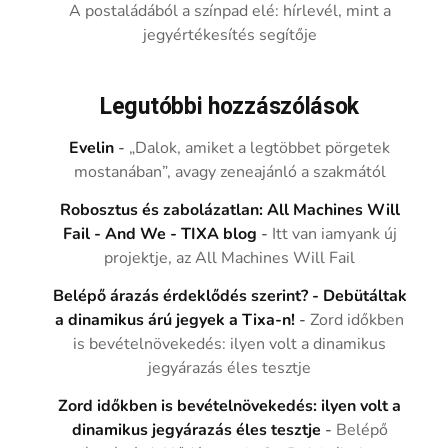
A postaládából a színpad elé: hírlevél, mint a
jegyértékesítés segítője
Legutóbbi hozzászólások
Evelin
-
„Dalok, amiket a legtöbbet pörgetek
mostanában”, avagy zeneajánló a szakmától
Robosztus és zabolázatlan: All Machines Will
Fail - And We - TIXA blog
-
Itt van iamyank új
projektje, az All Machines Will Fail
Belépő árazás érdeklődés szerint? - Debütáltak
a dinamikus árú jegyek a Tixa-n!
-
Zord időkben
is bevételnövekedés: ilyen volt a dinamikus
jegyárazás éles tesztje
Zord időkben is bevételnövekedés: ilyen volt a
dinamikus jegyárazás éles tesztje
-
Belépő