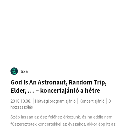
tixa
God Is An Astronaut, Random Trip,
Elder, … – koncertajánló a hétre
2018.10.08.
Hétvégi program ajánló
Koncert ajánló
0
hozzászólás
Szép lassan az ősz feléhez érkezünk, és ha eddig nem
fűszereztétek koncertekkel az évszakot, akkor épp itt az