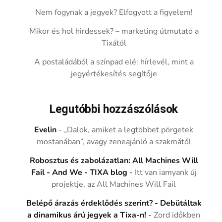
Nem fogynak a jegyek? Elfogyott a figyelem!
Mikor és hol hirdessek? – marketing útmutató a
Tixától
A postaládából a színpad elé: hírlevél, mint a
jegyértékesítés segítője
Legutóbbi hozzászólások
Evelin
-
„Dalok, amiket a legtöbbet pörgetek
mostanában”, avagy zeneajánló a szakmától
Robosztus és zabolázatlan: All Machines Will
Fail - And We - TIXA blog
-
Itt van iamyank új
projektje, az All Machines Will Fail
Belépő árazás érdeklődés szerint? - Debütáltak
a dinamikus árú jegyek a Tixa-n!
-
Zord időkben