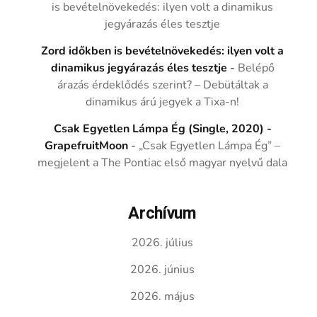
is bevételnövekedés: ilyen volt a dinamikus
jegyárazás éles tesztje
Zord időkben is bevételnövekedés: ilyen volt a
dinamikus jegyárazás éles tesztje
-
Belépő
árazás érdeklődés szerint? – Debütáltak a
dinamikus árú jegyek a Tixa-n!
Csak Egyetlen Lámpa Ég (Single, 2020) -
GrapefruitMoon
-
„Csak Egyetlen Lámpa Ég” –
megjelent a The Pontiac első magyar nyelvű dala
Archívum
2026. július
2026. június
2026. május