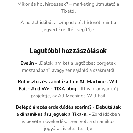
Mikor és hol hirdessek? – marketing útmutató a
Tixától
A postaládából a színpad elé: hírlevél, mint a
jegyértékesítés segítője
Legutóbbi hozzászólások
Evelin
-
„Dalok, amiket a legtöbbet pörgetek
mostanában”, avagy zeneajánló a szakmától
Robosztus és zabolázatlan: All Machines Will
Fail - And We - TIXA blog
-
Itt van iamyank új
projektje, az All Machines Will Fail
Belépő árazás érdeklődés szerint? - Debütáltak
a dinamikus árú jegyek a Tixa-n!
-
Zord időkben
is bevételnövekedés: ilyen volt a dinamikus
jegyárazás éles tesztje