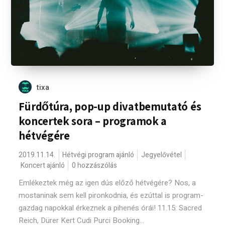
tixa
Fürdőtúra, pop-up divatbemutató és
koncertek sora – programok a
hétvégére
2019.11.14.
Hétvégi program ajánló
Jegyelővétel
Koncert ajánló
0 hozzászólás
Emlékeztek még az igen dús előző hétvégére? Nos, a
mostaninak sem kell pironkodnia, és ezúttal is program-
gazdag napokkal érkeznek a pihenés órái! 11.15: Sacred
Reich, Dürer Kert Cudi Purci Booking...