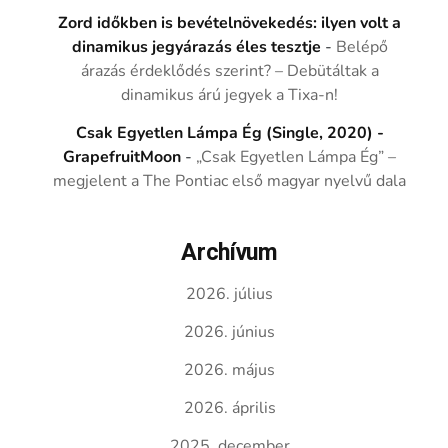
Zord időkben is bevételnövekedés: ilyen volt a
dinamikus jegyárazás éles tesztje
-
Belépő
árazás érdeklődés szerint? – Debütáltak a
dinamikus árú jegyek a Tixa-n!
Csak Egyetlen Lámpa Ég (Single, 2020) -
GrapefruitMoon
-
„Csak Egyetlen Lámpa Ég” –
megjelent a The Pontiac első magyar nyelvű dala
Archívum
2026. július
2026. június
2026. május
2026. április
2025. december