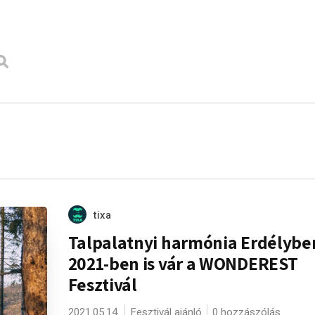
tixa
Talpalatnyi harmónia Erdélybe
2021-ben is vár a WONDEREST
Fesztivál
2021.05.14.
Fesztivál ajánló
0 hozzászólás