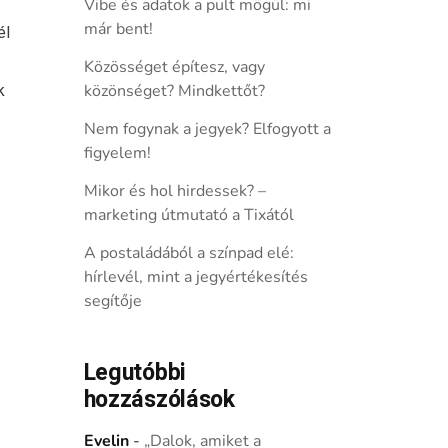
Vibe és adatok a pult mögül: mi
már bent!
él
Közösséget építesz, vagy
k
közönséget? Mindkettőt?
Nem fogynak a jegyek? Elfogyott a
figyelem!
Mikor és hol hirdessek? –
marketing útmutató a Tixától
A postaládából a színpad elé:
hírlevél, mint a jegyértékesítés
segítője
Legutóbbi
hozzászólások
Evelin
-
„Dalok, amiket a