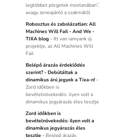
legtöbbet pörgetek mostanában”,
avagy zeneajánló a szakmától
Robosztus és zabolázatlan: All
Machines Will Fail - And We -
TIXA blog
-
Itt van iamyank új
projektje, az All Machines Will
Fail
Belépő árazás érdeklődés
szerint? - Debütáltak a
dinamikus árú jegyek a Tixa-n!
-
Zord időkben is
bevételnövekedés: ilyen volt a
dinamikus jegyárazás éles tesztje
Zord időkben is
bevételnövekedés: ilyen volt a
dinamikus jegyárazás éles
tesztje
-
Belépő árazás