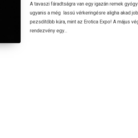
A tavaszi fáradtságra van egy igazán remek gyógyí
ugyanis a még lassú vérkeringésre aligha akad jo
pezsdítőbb kúra, mint az Erotica Expo! A május vég
rendezvény egy...