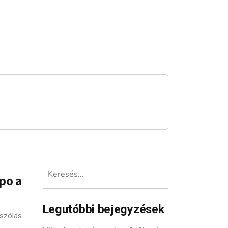
Keresés:
po a
Legutóbbi bejegyzések
szólás