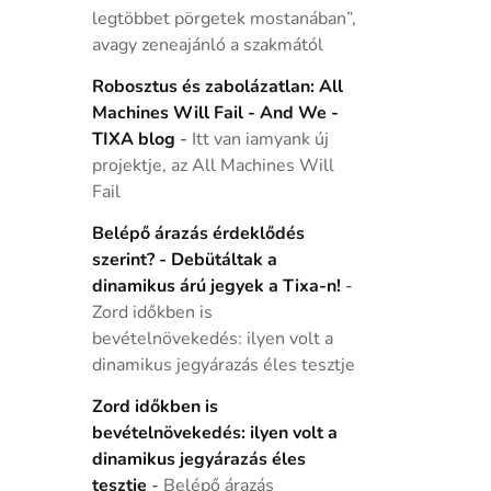
legtöbbet pörgetek mostanában”,
avagy zeneajánló a szakmától
Robosztus és zabolázatlan: All
Machines Will Fail - And We -
TIXA blog
-
Itt van iamyank új
projektje, az All Machines Will
Fail
Belépő árazás érdeklődés
szerint? - Debütáltak a
dinamikus árú jegyek a Tixa-n!
-
Zord időkben is
bevételnövekedés: ilyen volt a
dinamikus jegyárazás éles tesztje
Zord időkben is
bevételnövekedés: ilyen volt a
dinamikus jegyárazás éles
tesztje
-
Belépő árazás