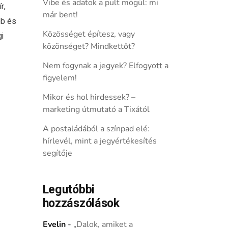
Vibe és adatok a pult mögül: mi
r,
már bent!
bb és
Közösséget építesz, vagy
i
közönséget? Mindkettőt?
Nem fogynak a jegyek? Elfogyott a
figyelem!
Mikor és hol hirdessek? –
marketing útmutató a Tixától
A postaládából a színpad elé:
hírlevél, mint a jegyértékesítés
segítője
Legutóbbi
hozzászólások
Evelin
-
„Dalok, amiket a