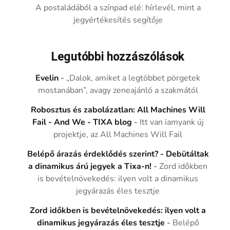
A postaládából a színpad elé: hírlevél, mint a
jegyértékesítés segítője
Legutóbbi hozzászólások
Evelin
-
„Dalok, amiket a legtöbbet pörgetek
mostanában”, avagy zeneajánló a szakmától
Robosztus és zabolázatlan: All Machines Will
Fail - And We - TIXA blog
-
Itt van iamyank új
projektje, az All Machines Will Fail
Belépő árazás érdeklődés szerint? - Debütáltak
a dinamikus árú jegyek a Tixa-n!
-
Zord időkben
is bevételnövekedés: ilyen volt a dinamikus
jegyárazás éles tesztje
Zord időkben is bevételnövekedés: ilyen volt a
dinamikus jegyárazás éles tesztje
-
Belépő