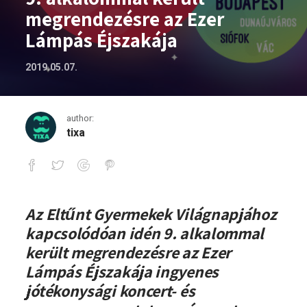
megrendezésre az Ezer
Lámpás Éjszakája
2019.05.07.
author:
tixa
9. alkalommal került megrendezésre az
Az Eltűnt Gyermekek Világnapjához
kapcsolódóan idén 9. alkalommal
került megrendezésre az Ezer
Lámpás Éjszakája ingyenes
jótékonysági koncert- és