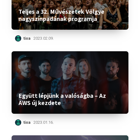
Teljes a 32. Művészetek Völgye
nagyszínpadának programja
tixa
2023.02.09.
Együtt lépjünk a valóságba – Az
AWS új kezdete
tixa
2023.01.16.