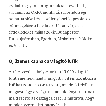
családi és gyerekprogramokkal készülnek,
valamint az ORFK munkatársai rendőrségi
bemutatókkal és a csellengéssel kapcsolatos
bűnmegelőzési felvilágosítással várják az
érdeklődőket május 26-án Budapesten,
Dunaújvárosban, Egerben, Miskolcon, Siófokon
és Vácott.
Új üzenet kapnak a világító lufik
A résztvevők a helyszíneken 15 000 világító
lufit emelnek majd a magasba. I
dén azonban a
lufikat NEM ENGEDIK EL,
mindenki elviheti
magával, így a világító gömbök fényei eljutnak
majd szerte az országba ezzel is mutatva, hogy
minden gyermeket hazavárnak.