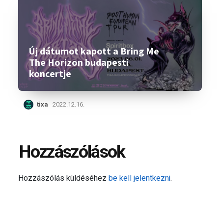
Új dátumot kapott a Bring Me
The Horizon budapesti
koncertje
tixa
2022.12.16.
Hozzászólások
Hozzászólás küldéséhez
be kell jelentkezni
.