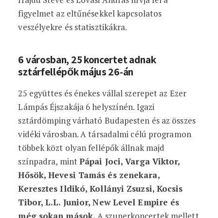
figyelmet az eltűnésekkel kapcsolatos
veszélyekre és statisztikákra.
6 városban, 25 koncertet adnak
sztárfellépők május 26-án
25 együttes és énekes vállal szerepet az Ezer
Lámpás Éjszakája 6 helyszínén. Igazi
sztárdömping várható Budapesten és az összes
vidéki városban. A társadalmi célú programon
többek közt olyan fellépők állnak majd
színpadra, mint
Pápai Joci, Varga Viktor,
Hősök, Hevesi Tamás és zenekara,
Keresztes Ildikó, Kollányi Zsuzsi, Kocsis
Tibor, L.L. Junior, New Level Empire és
még sokan mások.
A szuperkoncertek mellett