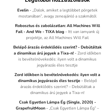
Legutóbbi hozzászólások
Evelin
-
„Dalok, amiket a legtöbbet pörgetek
mostanában”, avagy zeneajánló a szakmától
Robosztus és zabolázatlan: All Machines Will
Fail - And We - TIXA blog
-
Itt van iamyank új
projektje, az All Machines Will Fail
Belépő árazás érdeklődés szerint? - Debütáltak
a dinamikus árú jegyek a Tixa-n!
-
Zord időkben
is bevételnövekedés: ilyen volt a dinamikus
jegyárazás éles tesztje
Zord időkben is bevételnövekedés: ilyen volt a
dinamikus jegyárazás éles tesztje
-
Belépő
árazás érdeklődés szerint? – Debütáltak a
dinamikus árú jegyek a Tixa-n!
Csak Egyetlen Lámpa Ég (Single, 2020) -
GrapefruitMoon
-
„Csak Egyetlen Lámpa Ég” –