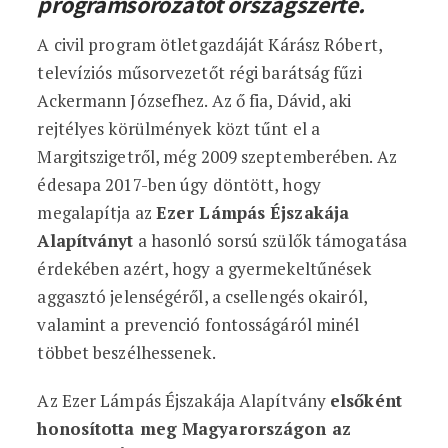
programsorozatot országszerte.
A civil program ötletgazdáját Kárász Róbert,
televíziós műsorvezetőt régi barátság fűzi
Ackermann Józsefhez. Az ő fia, Dávid, aki
rejtélyes körülmények közt tűnt el a
Margitszigetről, még 2009 szeptemberében. Az
édesapa 2017-ben úgy döntött, hogy
megalapítja az
Ezer Lámpás Éjszakája
Alapítványt
a hasonló sorsú szülők támogatása
érdekében azért, hogy a gyermekeltűnések
aggasztó jelenségéről, a csellengés okairól,
valamint a prevenció fontosságáról minél
többet beszélhessenek.
Az Ezer Lámpás Éjszakája Alapítvány
elsőként
honosította meg Magyarországon az