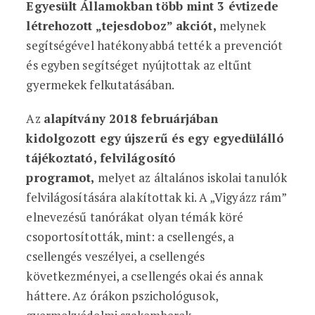
Egyesült Államokban több mint 3 évtizede
létrehozott „tejesdoboz” akciót,
melynek
segítségével hatékonyabbá tették a prevenciót
és egyben segítséget nyújtottak az eltűnt
gyermekek felkutatásában.
Az
alapítvány 2018 februárjában
kidolgozott egy újszerű és egy egyedülálló
tájékoztató, felvilágosító
programot,
melyet az általános iskolai tanulók
felvilágosítására alakítottak ki. A „Vigyázz rám”
elnevezésű tanórákat olyan témák köré
csoportosították, mint: a csellengés, a
csellengés veszélyei, a csellengés
következményei, a csellengés okai és annak
háttere. Az órákon pszichológusok,