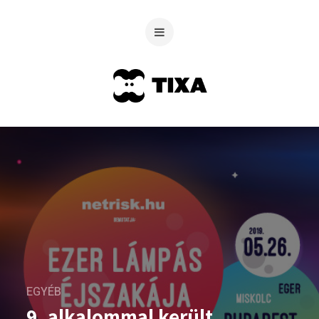
EGYÉB
9. alkalommal került