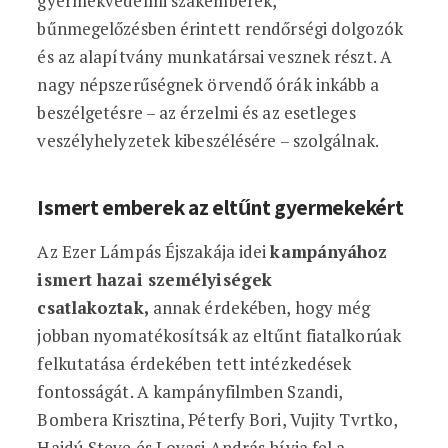
gyermekvédelmi szakemberek,
bűnmegelőzésben érintett rendőrségi dolgozók
és az alapítvány munkatársai vesznek részt. A
nagy népszerűségnek örvendő órák inkább a
beszélgetésre – az érzelmi és az esetleges
veszélyhelyzetek kibeszélésére – szolgálnak.
Ismert emberek az eltűnt gyermekekért
Az Ezer Lámpás Éjszakája idei
kampányához
ismert hazai személyiségek
csatlakoztak,
annak érdekében, hogy még
jobban nyomatékosítsák az eltűnt fiatalkorúak
felkutatása érdekében tett intézkedések
fontosságát. A kampányfilmben Szandi,
Bombera Krisztina, Péterfy Bori, Vujity Tvrtko,
Hajdú Steve és Lovasi András hívja fel a