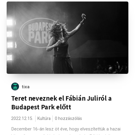
tixa
Teret neveznek el Fábián Juliról a
Budapest Park előtt
2022.12.15.
Kultúra
0 hozzászólás
December 16-án lesz öt éve, hogy elveszítettük a hazai