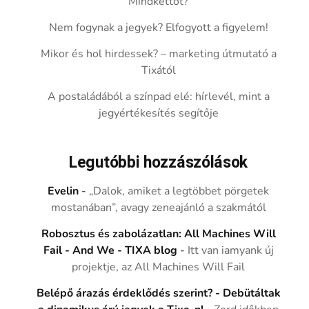
Mindkettőt?
Nem fogynak a jegyek? Elfogyott a figyelem!
Mikor és hol hirdessek? – marketing útmutató a
Tixától
A postaládából a színpad elé: hírlevél, mint a
jegyértékesítés segítője
Legutóbbi hozzászólások
Evelin
-
„Dalok, amiket a legtöbbet pörgetek
mostanában”, avagy zeneajánló a szakmától
Robosztus és zabolázatlan: All Machines Will
Fail - And We - TIXA blog
-
Itt van iamyank új
projektje, az All Machines Will Fail
Belépő árazás érdeklődés szerint? - Debütáltak