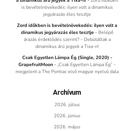
a dinamikus árú jegyek a Tixa-n!
-
Zord időkben
is bevételnövekedés: ilyen volt a dinamikus
jegyárazás éles tesztje
Zord időkben is bevételnövekedés: ilyen volt a
dinamikus jegyárazás éles tesztje
-
Belépő
árazás érdeklődés szerint? – Debütáltak a
dinamikus árú jegyek a Tixa-n!
Csak Egyetlen Lámpa Ég (Single, 2020) -
GrapefruitMoon
-
„Csak Egyetlen Lámpa Ég” –
megjelent a The Pontiac első magyar nyelvű dala
Archívum
2026. július
2026. június
2026. május