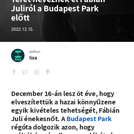
Juliról a Budapest Park
előtt
2022.12.15.
author:
tixa
Teret neveznek el Fábián Juliról a Buda
December 16-án lesz öt éve, hogy
elveszítettük a hazai könnyűzene
egyik kivételes tehetségét, Fábián
Juli énekesnőt. A
Budapest Park
régóta dolgozik azon, hogy