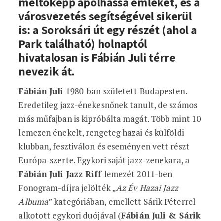
méltóképp ápolhassa emlékét, és a
városvezetés segítségével sikerül
is: a Soroksári út egy részét (ahol a
Park található) holnaptól
hivatalosan is Fábián Juli térre
nevezik át.
Fábián Juli
1980-ban született Budapesten.
Eredetileg jazz-énekesnőnek tanult, de számos
más műfajban is kipróbálta magát. Több mint 10
lemezen énekelt, rengeteg hazai és külföldi
klubban, fesztiválon és eseményen vett részt
Európa-szerte. Egykori saját jazz-zenekara, a
Fábián Juli Jazz Riff
lemezét 2011-ben
Fonogram-díjra jelölték „
Az Év Hazai Jazz
Albuma
” kategóriában, emellett Sárik Péterrel
alkotott egykori duójával (
Fábián Juli & Sárik