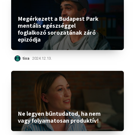
Megérkezett a Budapest Park
mentális egészséggel
foglalkozó sorozatának záró
epizódja
tixa
2024.12.13.
Ne legyen bűntudatod, ha nem
vagy folyamatosan produktív!