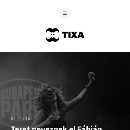
KULTÚRA
Teret neveznek el Fábián