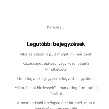
Keresés:
Legutóbbi bejegyzések
Vibe és adatok a pult mögül: mi már bent!
Közösséget építesz, vagy közönséget?
Mindkettőt?
Nem fogynak a jegyek? Elfogyott a figyelem!
Mikor és hol hirdessek? – marketing útmutató a
Tixától
A postaládából a színpad elé: hírlevél, mint a
jegyértékesítés segítője