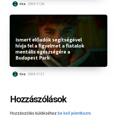
tixa
2024.11.26.
Ismert előadók segítségével
hívja fel a figyelmet a fiatalok
mentális egészségére a
Budapest Park
tixa
2024.11.21.
Hozzászólások
Hozzászólás küldéséhez
be kell jelentkezni
.