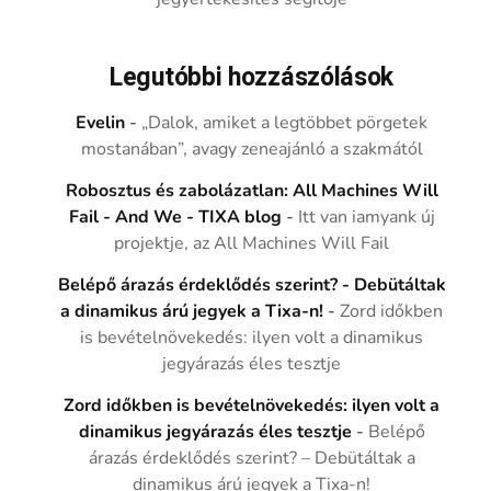
Legutóbbi hozzászólások
Evelin
-
„Dalok, amiket a legtöbbet pörgetek
mostanában”, avagy zeneajánló a szakmától
Robosztus és zabolázatlan: All Machines Will
Fail - And We - TIXA blog
-
Itt van iamyank új
projektje, az All Machines Will Fail
Belépő árazás érdeklődés szerint? - Debütáltak
a dinamikus árú jegyek a Tixa-n!
-
Zord időkben
is bevételnövekedés: ilyen volt a dinamikus
jegyárazás éles tesztje
Zord időkben is bevételnövekedés: ilyen volt a
dinamikus jegyárazás éles tesztje
-
Belépő
árazás érdeklődés szerint? – Debütáltak a
dinamikus árú jegyek a Tixa-n!