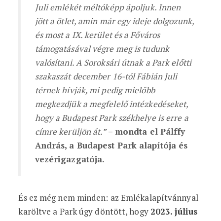
Juli emlékét méltóképp ápoljuk. Innen
jött a ötlet, amin már egy ideje dolgozunk,
és most a IX. kerület és a Főváros
támogatásával végre meg is tudunk
valósítani. A Soroksári útnak a Park előtti
szakaszát december 16-tól Fábián Juli
térnek hívják,
mi pedig mielőbb
megkezdjük a megfelelő intézkedéseket,
hogy a Budapest Park székhelye is erre a
címre kerüljön át.”
– mondta el Pálffy
András, a Budapest Park alapítója és
vezérigazgatója.
És ez még nem minden: az Emlékalapítvánnyal
karöltve a Park úgy döntött, hogy
2023. július