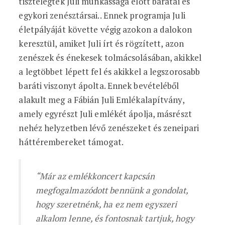
tisztelegtek Juli munkássága előtt barátai és
egykori zenésztársai.. Ennek programja Juli
életpályáját követte végig azokon a dalokon
keresztül, amiket Juli írt és rögzített, azon
zenészek és énekesek tolmácsolásában, akikkel
a legtöbbet lépett fel és akikkel a legszorosabb
baráti viszonyt ápolta. Ennek bevételéből
alakult meg a Fábián Juli Emlékalapítvány,
amely egyrészt Juli emlékét ápolja, másrészt
nehéz helyzetben lévő zenészeket és zeneipari
háttérembereket támogat.
“Már az emlékkoncert kapcsán
megfogalmazódott bennünk a gondolat,
hogy szeretnénk, ha ez nem egyszeri
alkalom lenne, és fontosnak tartjuk, hogy