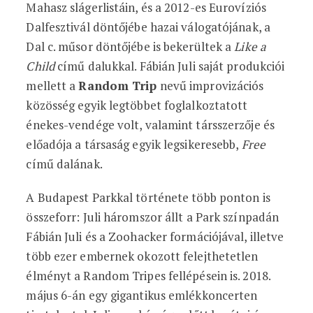
Mahasz slágerlistáin, és a 2012-es Eurovíziós
Dalfesztivál döntőjébe hazai válogatójának, a
Dal c. műsor döntőjébe is bekerültek a
Like a
Child
című dalukkal. Fábián Juli saját produkciói
mellett a
Random Trip
nevű improvizációs
közösség egyik legtöbbet foglalkoztatott
énekes-vendége volt, valamint társszerzője és
előadója a társaság egyik legsikeresebb,
Free
című dalának.
A Budapest Parkkal története több ponton is
összeforr: Juli háromszor állt a Park színpadán
Fábián Juli és a Zoohacker formációjával, illetve
több ezer embernek okozott felejthetetlen
élményt a Random Tripes fellépésein is. 2018.
május 6-án egy gigantikus emlékkoncerten