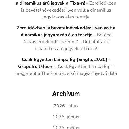
a dinamikus árú jegyek a Tixa-n!
-
Zord időkben
is bevételnövekedés: ilyen volt a dinamikus
jegyárazás éles tesztje
Zord időkben is bevételnövekedés: ilyen volt a
dinamikus jegyárazás éles tesztje
-
Belépő
árazás érdeklődés szerint? – Debütáltak a
dinamikus árú jegyek a Tixa-n!
Csak Egyetlen Lámpa Ég (Single, 2020) -
GrapefruitMoon
-
„Csak Egyetlen Lámpa Ég” –
megjelent a The Pontiac első magyar nyelvű dala
Archívum
2026. július
2026. június
2026. május