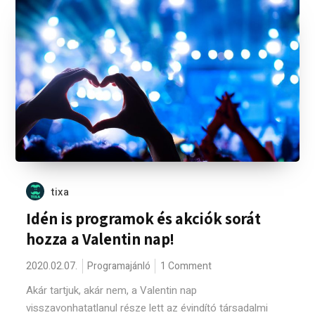
tixa
Idén is programok és akciók sorát
hozza a Valentin nap!
2020.02.07.
Programajánló
1 Comment
Akár tartjuk, akár nem, a Valentin nap
visszavonhatatlanul része lett az évindító társadalmi