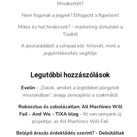
Mindkettőt?
Nem fogynak a jegyek? Elfogyott a figyelem!
Mikor és hol hirdessek? – marketing útmutató a
Tixától
A postaládából a színpad elé: hírlevél, mint a
jegyértékesítés segítője
Legutóbbi hozzászólások
Evelin
-
„Dalok, amiket a legtöbbet pörgetek
mostanában”, avagy zeneajánló a szakmától
Robosztus és zabolázatlan: All Machines Will
Fail - And We - TIXA blog
-
Itt van iamyank új
projektje, az All Machines Will Fail
Belépő árazás érdeklődés szerint? - Debütáltak