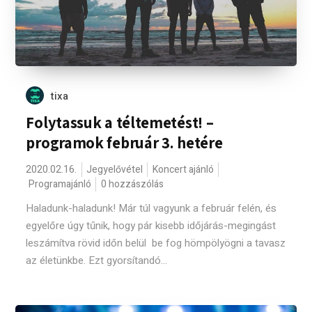
tixa
Folytassuk a téltemetést! –
programok február 3. hetére
2020.02.16.
Jegyelővétel
Koncert ajánló
Programajánló
0 hozzászólás
Haladunk-haladunk! Már túl vagyunk a február felén, és
egyelőre úgy tűnik, hogy pár kisebb időjárás-megingást
leszámítva rövid időn belül be fog hömpölyögni a tavasz
az életünkbe. Ezt gyorsítandó...