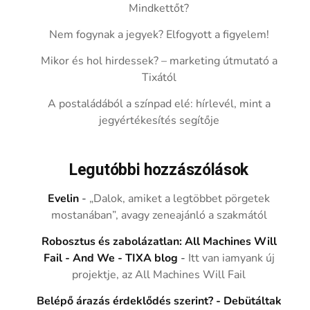
Mindkettőt?
Nem fogynak a jegyek? Elfogyott a figyelem!
Mikor és hol hirdessek? – marketing útmutató a
Tixától
A postaládából a színpad elé: hírlevél, mint a
jegyértékesítés segítője
Legutóbbi hozzászólások
Evelin
-
„Dalok, amiket a legtöbbet pörgetek
mostanában”, avagy zeneajánló a szakmától
Robosztus és zabolázatlan: All Machines Will
Fail - And We - TIXA blog
-
Itt van iamyank új
projektje, az All Machines Will Fail
Belépő árazás érdeklődés szerint? - Debütáltak