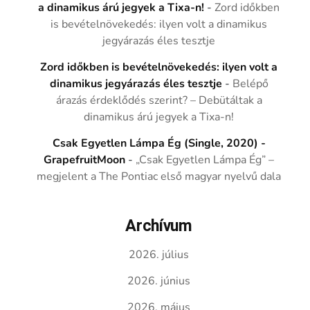
a dinamikus árú jegyek a Tixa-n!
-
Zord időkben
is bevételnövekedés: ilyen volt a dinamikus
jegyárazás éles tesztje
Zord időkben is bevételnövekedés: ilyen volt a
dinamikus jegyárazás éles tesztje
-
Belépő
árazás érdeklődés szerint? – Debütáltak a
dinamikus árú jegyek a Tixa-n!
Csak Egyetlen Lámpa Ég (Single, 2020) -
GrapefruitMoon
-
„Csak Egyetlen Lámpa Ég” –
megjelent a The Pontiac első magyar nyelvű dala
Archívum
2026. július
2026. június
2026. május