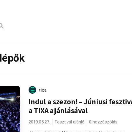
llépők
tixa
Indul a szezon! – Júniusi feszti
a TIXA ajánlásával
2019.05.27.
Fesztivál ajánló
0 hozzászólás