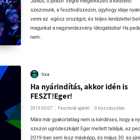
Június, ó június! Végre megérkezett a kedvenc
szezonunk, a fesztiválszezon, úgyhogy ideje nya
venni az egész országot, és teljes lendülettel bel
magunkat a nagyrendezvény-látogatásba! Ha ped
nem...
tixa
Ha nyárindítás, akkor idén is
FESZT!Eger!
2019.05.07.
Fesztivál ajánló
0 hozzászólás
Mára már gyakorlatilag nem is kérdéses, hogy a ny
szezon ugródeszkáját Eger mellett találjuk, ez ped
2019-ben sem lesz másképp, és május 30. és júni