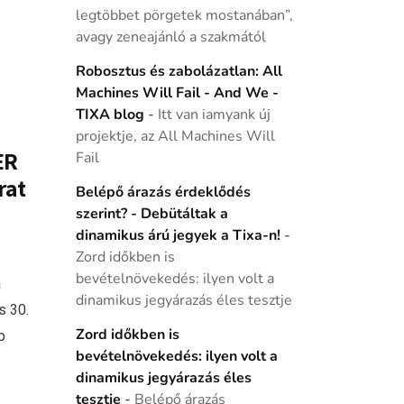
legtöbbet pörgetek mostanában”,
avagy zeneajánló a szakmától
Robosztus és zabolázatlan: All
Machines Will Fail - And We -
TIXA blog
-
Itt van iamyank új
projektje, az All Machines Will
ER
Fail
rat
Belépő árazás érdeklődés
szerint? - Debütáltak a
dinamikus árú jegyek a Tixa-n!
-
Zord időkben is
bevételnövekedés: ilyen volt a
a
dinamikus jegyárazás éles tesztje
s 30.
Zord időkben is
b
bevételnövekedés: ilyen volt a
dinamikus jegyárazás éles
tesztje
-
Belépő árazás