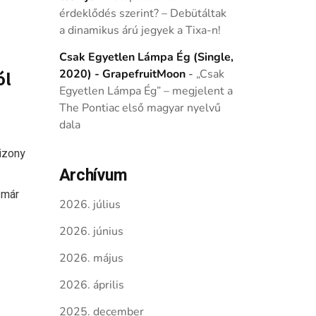
érdeklődés szerint? – Debütáltak
a dinamikus árú jegyek a Tixa-n!
Csak Egyetlen Lámpa Ég (Single,
2020) - GrapefruitMoon
-
„Csak
ól
Egyetlen Lámpa Ég” – megjelent a
The Pontiac első magyar nyelvű
dala
izony
Archívum
 már
2026. július
2026. június
2026. május
2026. április
2025. december