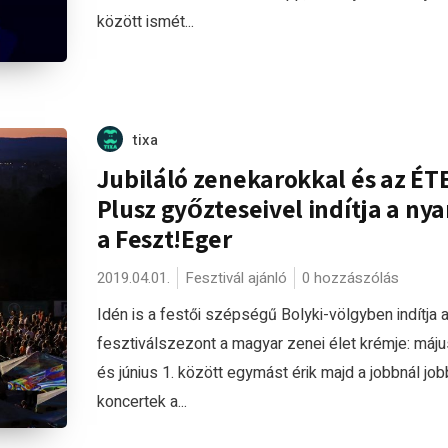
között ismét...
tixa
Jubiláló zenekarokkal és az ÉT
Plusz győzteseivel indítja a nya
a Feszt!Eger
2019.04.01.
Fesztivál ajánló
0 hozzászólás
Idén is a festői szépségű Bolyki-völgyben indítja 
fesztiválszezont a magyar zenei élet krémje: máju
és június 1. között egymást érik majd a jobbnál job
koncertek a...