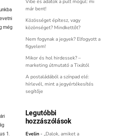
Vibe és adatok a pult mögül: mi
már bent!
kunkba
evetni
Közösséget építesz, vagy
ig még
közönséget? Mindkettőt?
Nem fogynak a jegyek? Elfogyott a
figyelem!
Mikor és hol hirdessek? –
marketing útmutató a Tixától
A postaládából a színpad elé:
hírlevél, mint a jegyértékesítés
segítője
Legutóbbi
ári
hozzászólások
ig
us 1.
Evelin
-
„Dalok, amiket a