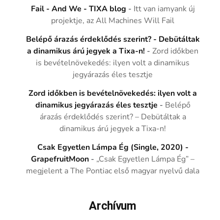
Fail - And We - TIXA blog
-
Itt van iamyank új
projektje, az All Machines Will Fail
Belépő árazás érdeklődés szerint? - Debütáltak
a dinamikus árú jegyek a Tixa-n!
-
Zord időkben
is bevételnövekedés: ilyen volt a dinamikus
jegyárazás éles tesztje
Zord időkben is bevételnövekedés: ilyen volt a
dinamikus jegyárazás éles tesztje
-
Belépő
árazás érdeklődés szerint? – Debütáltak a
dinamikus árú jegyek a Tixa-n!
Csak Egyetlen Lámpa Ég (Single, 2020) -
GrapefruitMoon
-
„Csak Egyetlen Lámpa Ég” –
megjelent a The Pontiac első magyar nyelvű dala
Archívum