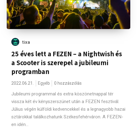
tixa
25 éves lett a FEZEN – a Nightwish és
a Scooter is szerepel a jubileumi
programban
2022.06.21.
Egyéb
0 hozzászólás
Jubileumi programmal és extra köszönetnappal tér
vissza két év kényszerszünet után a FEZEN fesztivál.
Július végén külföldi kedvencekkel és a legnagyobb hazai
sztárokkal találkozhatunk Székesfehérváron. A FEZEN-
en idén...