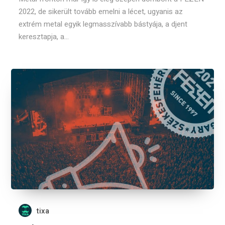
2022, de sikerült tovább emelni a lécet, ugyanis az
extrém metal egyik legmasszívabb bástyája, a djent
keresztapja, a...
tixa