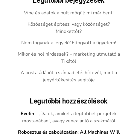
Legutóbbi bejegyzések
Vibe és adatok a pult mögül: mi már bent!
Közösséget építesz, vagy közönséget?
Mindkettőt?
Nem fogynak a jegyek? Elfogyott a figyelem!
Mikor és hol hirdessek? – marketing útmutató a
Tixától
A postaládából a színpad elé: hírlevél, mint a
jegyértékesítés segítője
Legutóbbi hozzászólások
Evelin
-
„Dalok, amiket a legtöbbet pörgetek
mostanában”, avagy zeneajánló a szakmától
Robosztus és zabolázatlan: All Machines Will