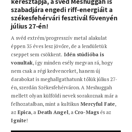
keresztapja, a svéd Meshuggah is
szabadjára engedi riff-energiáit a
székesfehérvári fesztivál fövenyén
július 27-én!
A svéd extrém/progresszív metal alakulat
éppen 35 éves lesz jövőre, de a lendületük
cseppet sem csökkent.
Idén stúdióba is
vonultak
, így minden esély megvan rá, hogy
nem csak a régi kedvenceket, hanem új
darabokat is meghallgathatunk tőlük július 27-
én, szerdán Székesfehérváron. A Meshuggah
mellett olyan külföldi nevek sorakoznak már a
felhozatalban, mint a kultikus
Mercyful Fate
,
az
Epica
, a
Death Angel
, a
Cro-Mags
és az
Ignite
!