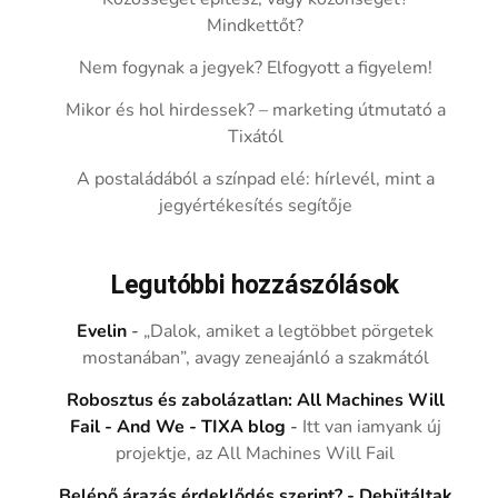
Mindkettőt?
Nem fogynak a jegyek? Elfogyott a figyelem!
Mikor és hol hirdessek? – marketing útmutató a
Tixától
A postaládából a színpad elé: hírlevél, mint a
jegyértékesítés segítője
Legutóbbi hozzászólások
Evelin
-
„Dalok, amiket a legtöbbet pörgetek
mostanában”, avagy zeneajánló a szakmától
Robosztus és zabolázatlan: All Machines Will
Fail - And We - TIXA blog
-
Itt van iamyank új
projektje, az All Machines Will Fail
Belépő árazás érdeklődés szerint? - Debütáltak