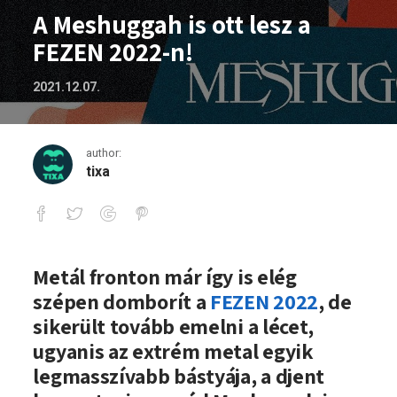
A Meshuggah is ott lesz a
FEZEN 2022-n!
2021.12.07.
author:
tixa
A Meshuggah is ott lesz a FEZEN 2022-n
Metál fronton már így is elég
szépen domborít a
FEZEN 2022
, de
sikerült tovább emelni a lécet,
ugyanis az extrém metal egyik
legmasszívabb bástyája, a djent