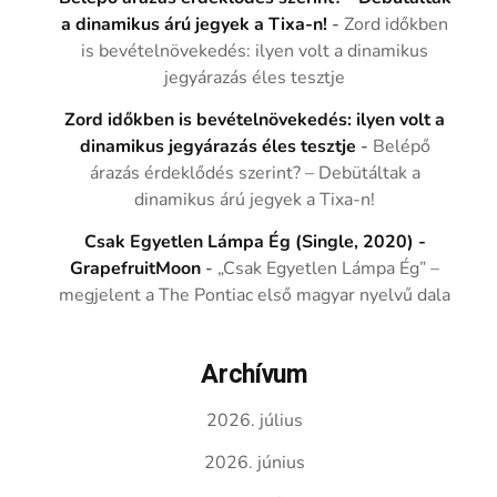
a dinamikus árú jegyek a Tixa-n!
-
Zord időkben
is bevételnövekedés: ilyen volt a dinamikus
jegyárazás éles tesztje
Zord időkben is bevételnövekedés: ilyen volt a
dinamikus jegyárazás éles tesztje
-
Belépő
árazás érdeklődés szerint? – Debütáltak a
dinamikus árú jegyek a Tixa-n!
Csak Egyetlen Lámpa Ég (Single, 2020) -
GrapefruitMoon
-
„Csak Egyetlen Lámpa Ég” –
megjelent a The Pontiac első magyar nyelvű dala
Archívum
2026. július
2026. június