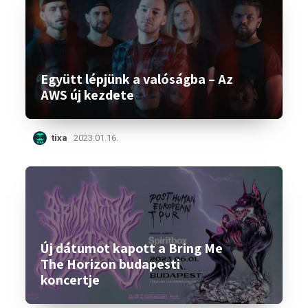
Együtt lépjünk a valóságba – Az
AWS új kezdete
tixa
2023.01.16.
Új dátumot kapott a Bring Me
The Horizon budapesti
koncertje