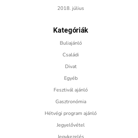
2018. július
Kategóriák
Buliajánló
Családi
Divat
Egyéb
Fesztivál ajánló
Gasztronómia
Hétvégi program ajánló
Jegyelővétel
Jegykezelés