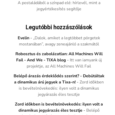
A postaládából a színpad elé: hírlevél, mint a
jegyértékesítés segítője
Legutóbbi hozzászólások
Evelin
-
„Dalok, amiket a legtöbbet pörgetek
mostanában”, avagy zeneajánló a szakmától
Robosztus és zabolázatlan: All Machines Will
Fail - And We - TIXA blog
-
Itt van iamyank új
projektje, az All Machines Will Fail
Belépő árazás érdeklődés szerint? - Debütáltak
a dinamikus árú jegyek a Tixa-n!
-
Zord időkben
is bevételnövekedés: ilyen volt a dinamikus
jegyárazás éles tesztje
Zord időkben is bevételnövekedés: ilyen volt a
dinamikus jegyárazás éles tesztje
-
Belépő