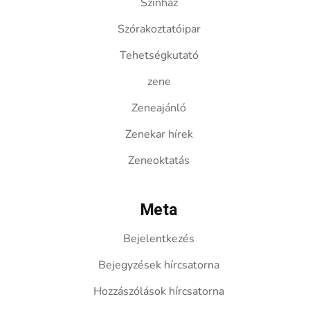
Színház
Szórakoztatóipar
Tehetségkutató
zene
Zeneajánló
Zenekar hírek
Zeneoktatás
Meta
Bejelentkezés
Bejegyzések hírcsatorna
Hozzászólások hírcsatorna