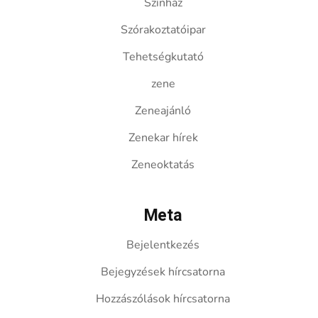
Színház
Szórakoztatóipar
Tehetségkutató
zene
Zeneajánló
Zenekar hírek
Zeneoktatás
Meta
Bejelentkezés
Bejegyzések hírcsatorna
Hozzászólások hírcsatorna