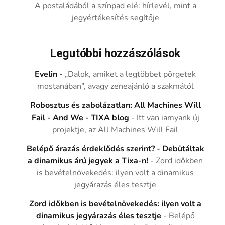
A postaládából a színpad elé: hírlevél, mint a
jegyértékesítés segítője
Legutóbbi hozzászólások
Evelin
-
„Dalok, amiket a legtöbbet pörgetek
mostanában”, avagy zeneajánló a szakmától
Robosztus és zabolázatlan: All Machines Will
Fail - And We - TIXA blog
-
Itt van iamyank új
projektje, az All Machines Will Fail
Belépő árazás érdeklődés szerint? - Debütáltak
a dinamikus árú jegyek a Tixa-n!
-
Zord időkben
is bevételnövekedés: ilyen volt a dinamikus
jegyárazás éles tesztje
Zord időkben is bevételnövekedés: ilyen volt a
dinamikus jegyárazás éles tesztje
-
Belépő