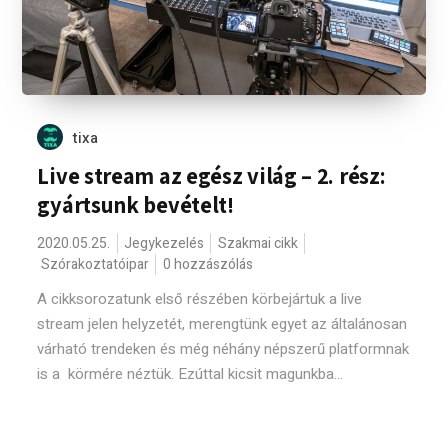
tixa
Live stream az egész világ – 2. rész:
gyártsunk bevételt!
2020.05.25.
Jegykezelés
Szakmai cikk
Szórakoztatóipar
0 hozzászólás
A cikksorozatunk első részében körbejártuk a live
stream jelen helyzetét, merengtünk egyet az általánosan
várható trendeken és még néhány népszerű platformnak
is a körmére néztük. Ezúttal kicsit magunkba...