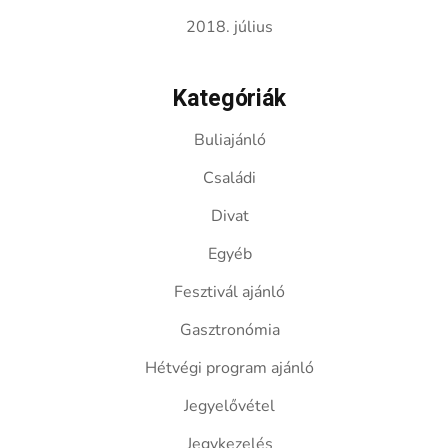
2018. július
Kategóriák
Buliajánló
Családi
Divat
Egyéb
Fesztivál ajánló
Gasztronómia
Hétvégi program ajánló
Jegyelővétel
Jegykezelés