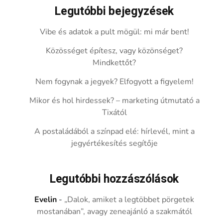
Legutóbbi bejegyzések
Vibe és adatok a pult mögül: mi már bent!
Közösséget építesz, vagy közönséget?
Mindkettőt?
Nem fogynak a jegyek? Elfogyott a figyelem!
Mikor és hol hirdessek? – marketing útmutató a
Tixától
A postaládából a színpad elé: hírlevél, mint a
jegyértékesítés segítője
Legutóbbi hozzászólások
Evelin
-
„Dalok, amiket a legtöbbet pörgetek
mostanában”, avagy zeneajánló a szakmától