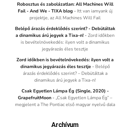
Robosztus és zabolázatlan: All Machines Will
Fail - And We - TIXA blog
-
Itt van iamyank új
projektje, az All Machines Will Fail
Belépő árazás érdeklődés szerint? - Debütáltak
a dinamikus árú jegyek a Tixa-n!
-
Zord időkben
is bevételnövekedés: ilyen volt a dinamikus
jegyárazás éles tesztje
Zord időkben is bevételnövekedés: ilyen volt a
dinamikus jegyárazás éles tesztje
-
Belépő
árazás érdeklődés szerint? – Debütáltak a
dinamikus árú jegyek a Tixa-n!
Csak Egyetlen Lámpa Ég (Single, 2020) -
GrapefruitMoon
-
„Csak Egyetlen Lámpa Ég” –
megjelent a The Pontiac első magyar nyelvű dala
Archívum