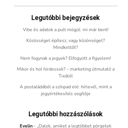
Legutóbbi bejegyzések
Vibe és adatok a pult mögül: mi már bent!
Közösséget építesz, vagy közönséget?
Mindkettőt?
Nem fogynak a jegyek? Elfogyott a figyelem!
Mikor és hol hirdessek? – marketing útmutató a
Tixától
A postaládából a színpad elé: hírlevél, mint a
jegyértékesítés segítője
Legutóbbi hozzászólások
Evelin
-
„Dalok, amiket a legtöbbet pörgetek