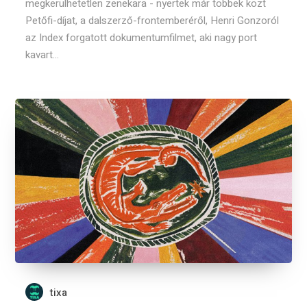
megkerülhetetlen zenekara - nyertek már többek közt
Petőfi-díjat, a dalszerző-frontemberéről, Henri Gonzoról
az Index forgatott dokumentumfilmet, aki nagy port
kavart...
tixa