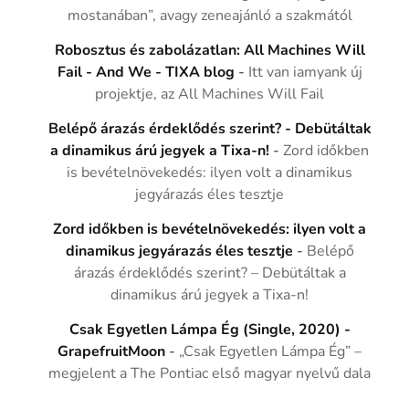
mostanában”, avagy zeneajánló a szakmától
Robosztus és zabolázatlan: All Machines Will
Fail - And We - TIXA blog
-
Itt van iamyank új
projektje, az All Machines Will Fail
Belépő árazás érdeklődés szerint? - Debütáltak
a dinamikus árú jegyek a Tixa-n!
-
Zord időkben
is bevételnövekedés: ilyen volt a dinamikus
jegyárazás éles tesztje
Zord időkben is bevételnövekedés: ilyen volt a
dinamikus jegyárazás éles tesztje
-
Belépő
árazás érdeklődés szerint? – Debütáltak a
dinamikus árú jegyek a Tixa-n!
Csak Egyetlen Lámpa Ég (Single, 2020) -
GrapefruitMoon
-
„Csak Egyetlen Lámpa Ég” –
megjelent a The Pontiac első magyar nyelvű dala