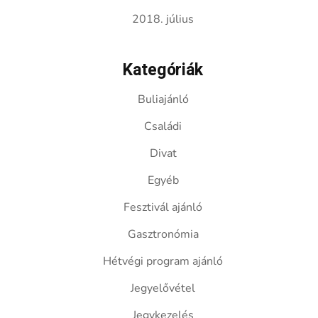
2018. július
Kategóriák
Buliajánló
Családi
Divat
Egyéb
Fesztivál ajánló
Gasztronómia
Hétvégi program ajánló
Jegyelővétel
Jegykezelés