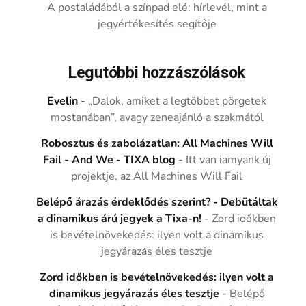
A postaládából a színpad elé: hírlevél, mint a
jegyértékesítés segítője
Legutóbbi hozzászólások
Evelin
-
„Dalok, amiket a legtöbbet pörgetek
mostanában”, avagy zeneajánló a szakmától
Robosztus és zabolázatlan: All Machines Will
Fail - And We - TIXA blog
-
Itt van iamyank új
projektje, az All Machines Will Fail
Belépő árazás érdeklődés szerint? - Debütáltak
a dinamikus árú jegyek a Tixa-n!
-
Zord időkben
is bevételnövekedés: ilyen volt a dinamikus
jegyárazás éles tesztje
Zord időkben is bevételnövekedés: ilyen volt a
dinamikus jegyárazás éles tesztje
-
Belépő