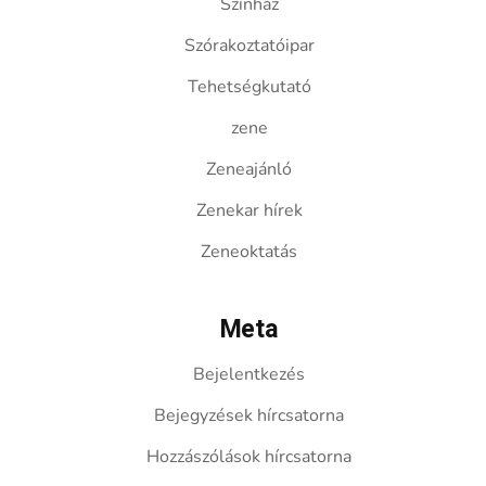
Színház
Szórakoztatóipar
Tehetségkutató
zene
Zeneajánló
Zenekar hírek
Zeneoktatás
Meta
Bejelentkezés
Bejegyzések hírcsatorna
Hozzászólások hírcsatorna