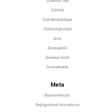
Szakmai cikk
Színház
Szórakoztatóipar
Tehetségkutató
zene
Zeneajánló
Zenekar hírek
Zeneoktatás
Meta
Bejelentkezés
Bejegyzések hírcsatorna