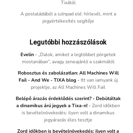
Tixától
A postaládából a színpad elé: hírlevél, mint a
jegyértékesítés segítője
Legutóbbi hozzászólások
Evelin
-
„Dalok, amiket a legtöbbet pörgetek
mostanában”, avagy zeneajánló a szakmától
Robosztus és zabolázatlan: All Machines Will
Fail - And We - TIXA blog
-
Itt van iamyank új
projektje, az All Machines Will Fail
Belépő árazás érdeklődés szerint? - Debütáltak
a dinamikus árú jegyek a Tixa-n!
-
Zord időkben
is bevételnövekedés: ilyen volt a dinamikus
jegyárazás éles tesztje
Zord időkben is bevételnövekedés: ilyen volt a