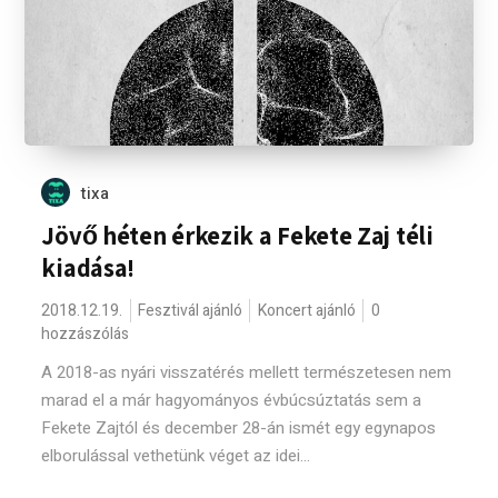
tixa
Jövő héten érkezik a Fekete Zaj téli
kiadása!
2018.12.19.
Fesztivál ajánló
Koncert ajánló
0
hozzászólás
A 2018-as nyári visszatérés mellett természetesen nem
marad el a már hagyományos évbúcsúztatás sem a
Fekete Zajtól és december 28-án ismét egy egynapos
elborulással vethetünk véget az idei...