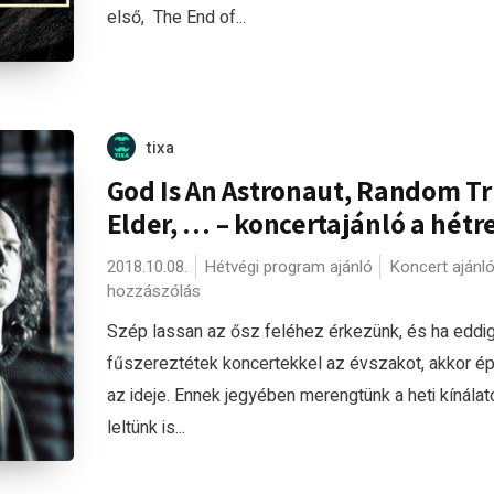
első, The End of...
tixa
God Is An Astronaut, Random Tr
Elder, … – koncertajánló a hétr
2018.10.08.
Hétvégi program ajánló
Koncert ajánl
hozzászólás
Szép lassan az ősz feléhez érkezünk, és ha eddi
fűszereztétek koncertekkel az évszakot, akkor épp
az ideje. Ennek jegyében merengtünk a heti kínálat
leltünk is...