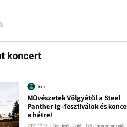
t koncert
tixa
Művészetek Völgyétől a Steel
Panther-ig -fesztiválok és konc
a hétre!
2019.07.15.
Fesztivál ajánló
Hétvégi program ajánl