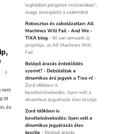
legtöbbet pörgetek mostanában”,
avagy zeneajánló a szakmától
Robosztus és zabolázatlan: All
Machines Will Fail - And We -
TIXA blog
-
Itt van iamyank új
projektje, az All Machines Will
ip,
Fail
e
Belépő árazás érdeklődés
szerint? - Debütáltak a
ó
0
dinamikus árú jegyek a Tixa-n!
-
Zord időkben is
g nem
bevételnövekedés: ilyen volt a
 itt
dinamikus jegyárazás éles tesztje
on, és
Zord időkben is
bevételnövekedés: ilyen volt a
dinamikus jegyárazás éles
tesztje
-
Belépő árazás