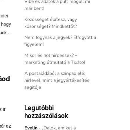
Vibe és adatok a pult mögül: mi
már bent!
idei
Közösséget építesz, vagy
, hogy
közönséget? Mindkettőt?
k,...
Nem fogynak a jegyek? Elfogyott a
figyelem!
Mikor és hol hirdessek? –
marketing útmutató a Tixától
A postaládából a színpad elé:
God
hírlevél, mint a jegyértékesítés
segítője
Legutóbbi
 ír
hozzászólások
már az
Evelin
-
„Dalok, amiket a