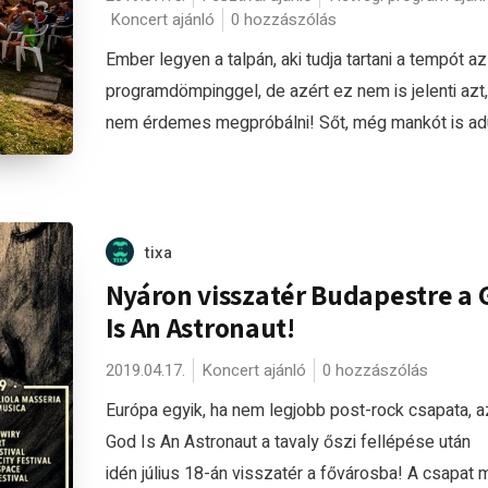
Koncert ajánló
0 hozzászólás
Ember legyen a talpán, aki tudja tartani a tempót az 
programdömpinggel, de azért ez nem is jelenti azt
nem érdemes megpróbálni! Sőt, még mankót is adun
tixa
Nyáron visszatér Budapestre a 
Is An Astronaut!
2019.04.17.
Koncert ajánló
0 hozzászólás
Európa egyik, ha nem legjobb post-rock csapata, az
God Is An Astronaut a tavaly őszi fellépése után
idén július 18-án visszatér a fővárosba! A csapat 