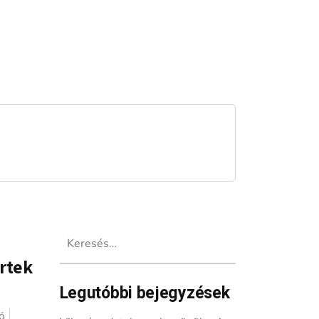
Keresés:
ertek
Legutóbbi bejegyzések
ó