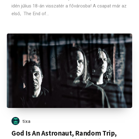
idén július 18-án visszatér a fővárosba! A csapat már az
első, The End of...
tixa
God Is An Astronaut, Random Trip,