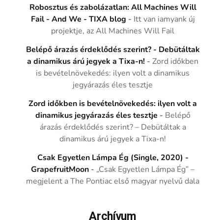
Robosztus és zabolázatlan: All Machines Will
Fail - And We - TIXA blog
-
Itt van iamyank új
projektje, az All Machines Will Fail
Belépő árazás érdeklődés szerint? - Debütáltak
a dinamikus árú jegyek a Tixa-n!
-
Zord időkben
is bevételnövekedés: ilyen volt a dinamikus
jegyárazás éles tesztje
Zord időkben is bevételnövekedés: ilyen volt a
dinamikus jegyárazás éles tesztje
-
Belépő
árazás érdeklődés szerint? – Debütáltak a
dinamikus árú jegyek a Tixa-n!
Csak Egyetlen Lámpa Ég (Single, 2020) -
GrapefruitMoon
-
„Csak Egyetlen Lámpa Ég” –
megjelent a The Pontiac első magyar nyelvű dala
Archívum