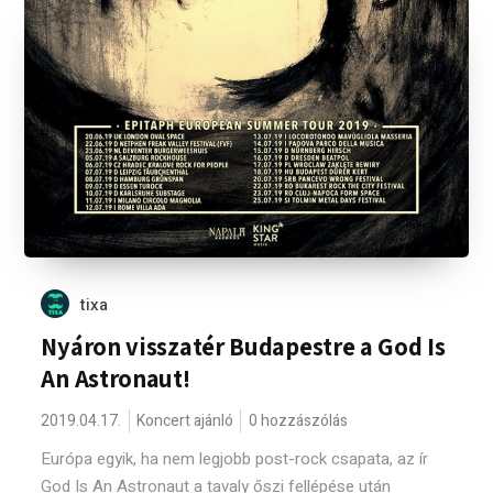
tixa
Nyáron visszatér Budapestre a God Is
An Astronaut!
2019.04.17.
Koncert ajánló
0 hozzászólás
Európa egyik, ha nem legjobb post-rock csapata, az ír
God Is An Astronaut a tavaly őszi fellépése után