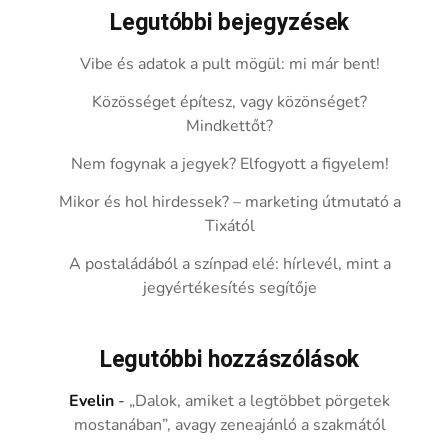
Legutóbbi bejegyzések
Vibe és adatok a pult mögül: mi már bent!
Közösséget építesz, vagy közönséget?
Mindkettőt?
Nem fogynak a jegyek? Elfogyott a figyelem!
Mikor és hol hirdessek? – marketing útmutató a
Tixától
A postaládából a színpad elé: hírlevél, mint a
jegyértékesítés segítője
Legutóbbi hozzászólások
Evelin
-
„Dalok, amiket a legtöbbet pörgetek
mostanában”, avagy zeneajánló a szakmától