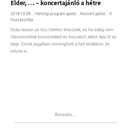
Elder, … – koncertajánló a hétre
2018.10.08.
Hétvégi program ajánló
Koncert ajánló
0
hozzászólás
Szép lassan az ősz feléhez érkezünk, és ha eddig nem
fűszereztétek koncertekkel az évszakot, akkor épp itt az
ideje. Ennek jegyében merengtünk a heti kínálaton, és
leltünk is...
Keresés: