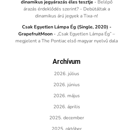
dinamikus jegyárazás éles tesztje
-
Belépő
árazás érdeklődés szerint? – Debütáltak a
dinamikus árú jegyek a Tixa-n!
Csak Egyetlen Lámpa Ég (Single, 2020) -
GrapefruitMoon
-
„Csak Egyetlen Lámpa Ég” –
megjelent a The Pontiac első magyar nyelvű dala
Archívum
2026. július
2026. június
2026. május
2026. április
2025. december
2025. október