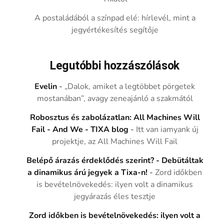
A postaládából a színpad elé: hírlevél, mint a
jegyértékesítés segítője
Legutóbbi hozzászólások
Evelin
-
„Dalok, amiket a legtöbbet pörgetek
mostanában”, avagy zeneajánló a szakmától
Robosztus és zabolázatlan: All Machines Will
Fail - And We - TIXA blog
-
Itt van iamyank új
projektje, az All Machines Will Fail
Belépő árazás érdeklődés szerint? - Debütáltak
a dinamikus árú jegyek a Tixa-n!
-
Zord időkben
is bevételnövekedés: ilyen volt a dinamikus
jegyárazás éles tesztje
Zord időkben is bevételnövekedés: ilyen volt a