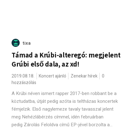
tixa
Támad a Krúbi-alteregó: megjelent
Grúbi első dala, az xd!
2019.08.18.
Koncert ajánló
Zenekar hírek
0
hozzászólás
A Krúbi néven ismert rapper 2017-ben robbant be a
köztudatba, útját pedig azóta is teltházas koncertek
fémjelzik. Első nagylemeze tavaly tavasszal jelent
meg Nehézlábérzés címmel, idén februárban
pedig Zárolás Feloldva című EP-jével borzolta a...