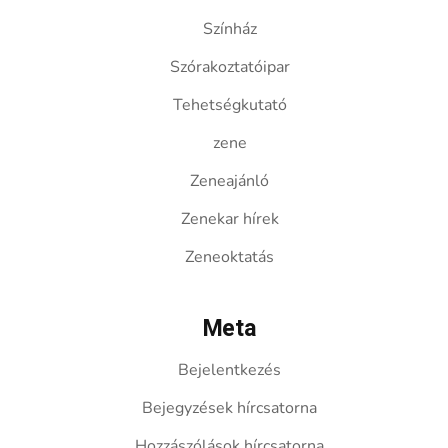
Színház
Szórakoztatóipar
Tehetségkutató
zene
Zeneajánló
Zenekar hírek
Zeneoktatás
Meta
Bejelentkezés
Bejegyzések hírcsatorna
Hozzászólások hírcsatorna