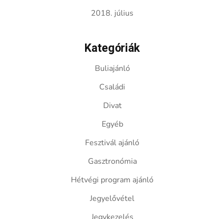
2018. július
Kategóriák
Buliajánló
Családi
Divat
Egyéb
Fesztivál ajánló
Gasztronómia
Hétvégi program ajánló
Jegyelővétel
Jegykezelés