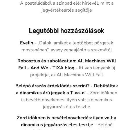
A postaládából a színpad elé: hírlevél, mint a
jegyértékesítés segítője
Legutóbbi hozzászólások
Evelin
-
„Dalok, amiket a legtöbbet pörgetek
mostanában”, avagy zeneajánló a szakmától
Robosztus és zabolázatlan: All Machines Will
Fail - And We - TIXA blog
-
Itt van iamyank új
projektje, az All Machines Will Fail
Belépő árazás érdeklődés szerint? - Debütáltak
a dinamikus árú jegyek a Tixa-n!
-
Zord időkben
is bevételnövekedés: ilyen volt a dinamikus
jegyárazás éles tesztje
Zord időkben is bevételnövekedés: ilyen volt a
dinamikus jegyárazás éles tesztje
-
Belépő