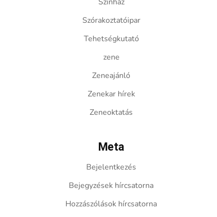
Színház
Szórakoztatóipar
Tehetségkutató
zene
Zeneajánló
Zenekar hírek
Zeneoktatás
Meta
Bejelentkezés
Bejegyzések hírcsatorna
Hozzászólások hírcsatorna