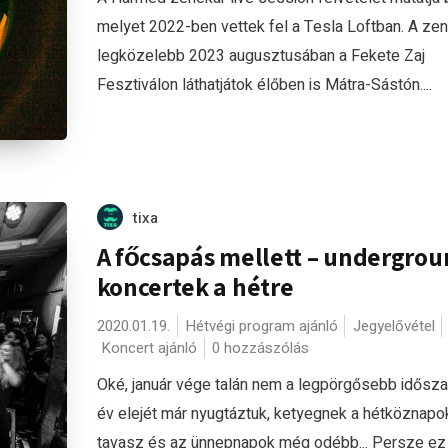
melyet 2022-ben vettek fel a Tesla Loftban. A zen
legközelebb 2023 augusztusában a Fekete Zaj
Fesztiválon láthatjátok élőben is Mátra-Sástón....
tixa
A főcsapás mellett – undergro
koncertek a hétre
2020.01.19.
Hétvégi program ajánló
Jegyelővétel
Koncert ajánló
0 hozzászólás
Oké, január vége talán nem a legpörgősebb idősza
év elejét már nyugtáztuk, ketyegnek a hétköznapok
tavasz és az ünnepnapok még odébb... Persze e