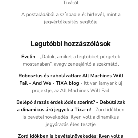
Tixától
A postaládából a színpad elé: hírlevél, mint a
jegyértékesítés segítője
Legutóbbi hozzászólások
Evelin
-
„Dalok, amiket a legtöbbet pörgetek
mostanában”, avagy zeneajánló a szakmától
Robosztus és zabolázatlan: All Machines Will
Fail - And We - TIXA blog
-
Itt van iamyank új
projektje, az All Machines Will Fail
Belépő árazás érdeklődés szerint? - Debütáltak
a dinamikus árú jegyek a Tixa-n!
-
Zord időkben
is bevételnövekedés: ilyen volt a dinamikus
jegyárazás éles tesztje
Zord időkben is bevételnövekedés: ilyen volt a