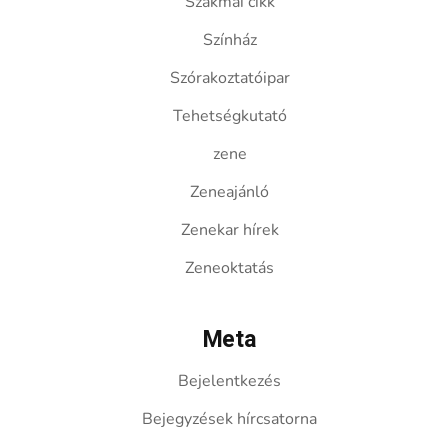
Szakmai cikk
Színház
Szórakoztatóipar
Tehetségkutató
zene
Zeneajánló
Zenekar hírek
Zeneoktatás
Meta
Bejelentkezés
Bejegyzések hírcsatorna