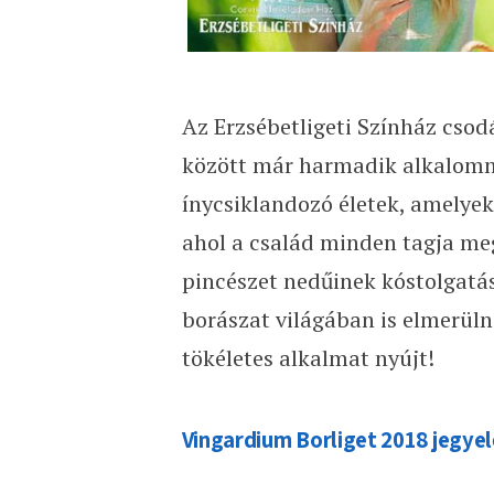
Az Erzsébetligeti Színház cso
között már harmadik alkalomm
ínycsiklandozó életek, amelyek
ahol a család minden tagja meg
pincészet nedűinek kóstolgatás
borászat világában is elmerül
tökéletes alkalmat nyújt!
Vingardium Borliget 2018 jegye