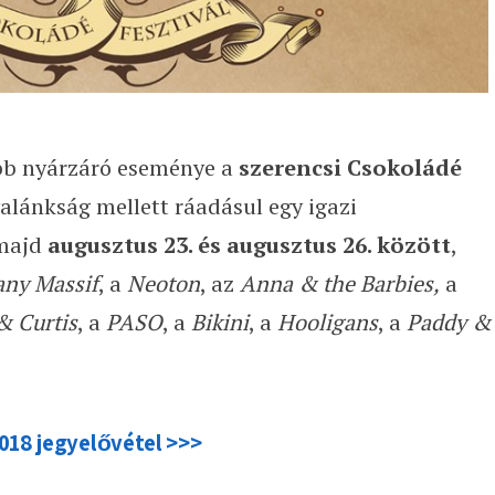
ebb nyárzáró eseménye a
szerencsi Csokoládé
alánkság mellett ráadásul egy igazi
 majd
augusztus 23. és augusztus 26. között
,
ny Massif
, a
Neoton
, az
Anna & the Barbies,
a
& Curtis
, a
PASO
, a
Bikini
, a
Hooligans
, a
Paddy &
018 jegyelővétel >>>