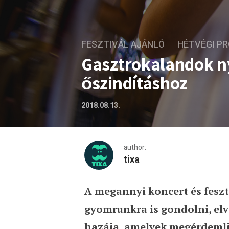
FESZTIVÁL AJÁNLÓ
HÉTVÉGI P
Gasztrokalandok n
őszindításhoz
2018.08.13.
author:
tixa
A megannyi koncert és feszt
Gasztrokalandok nyárzárás
gyomrunkra is gondolni, elv
hazája, amelyek megérdemlik