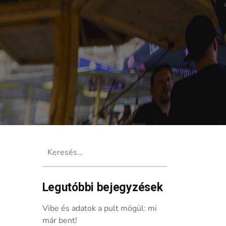
Keresés:
Legutóbbi bejegyzések
Vibe és adatok a pult mögül: mi
már bent!