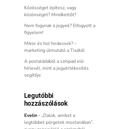
Közösséget építesz, vagy
közönséget? Mindkettőt?
Nem fogynak a jegyek? Elfogyott a
figyelem!
Mikor és hol hirdessek? –
marketing útmutató a Tixától
A postaládából a színpad elé:
hírlevél, mint a jegyértékesítés
segítője
Legutóbbi
hozzászólások
Evelin
-
„Dalok, amiket a
legtöbbet pörgetek mostanában”,