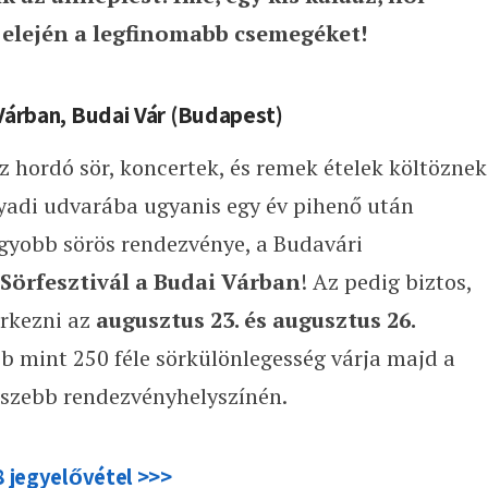
z elején a legfinomabb csemegéket!
 Várban, Budai Vár (Budapest)
 hordó sör, koncertek, és remek ételek költöznek
yadi udvarába ugyanis egy év pihenő után
agyobb sörös rendezvénye, a Budavári
Sörfesztivál a Budai Várban
! Az pedig biztos,
rkezni az
augusztus 23. és augusztus 26.
b mint 250 féle sörkülönlegesség várja majd a
gszebb rendezvényhelyszínén.
8 jegyelővétel >>>