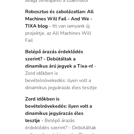
avagy zeneajánló a szakmától
Robosztus és zabolázatlan: All
Machines Will Fail - And We -
TIXA blog
-
Itt van iamyank új
projektje, az All Machines Will
Fail
Belépő árazás érdeklődés
szerint? - Debütáltak a
dinamikus árú jegyek a Tixa-n!
-
Zord időkben is
bevételnövekedés: ilyen volt a
dinamikus jegyárazás éles tesztje
Zord időkben is
bevételnövekedés: ilyen volt a
dinamikus jegyárazás éles
tesztje
-
Belépő árazás
érdeklődés szerint? – Debütáltak