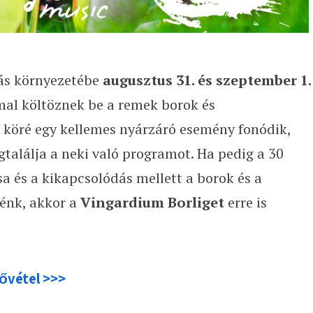
dás környezetébe
augusztus 31. és szeptember 1.
al költöznek be a remek borok és
 köré egy kellemes nyárzáró esemény fonódik,
találja a neki való programot. Ha pedig a 30
a és a kikapcsolódás mellett a borok és a
nénk, akkor a
Vingardium Borliget
erre is
lővétel >>>