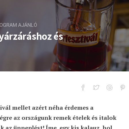
ROGRAM AJÁNLÓ
yárzáráshoz és
ivál mellet azért néha érdemes a
hoz és őszindításhoz
égre az országunk remek ételek és italok
 az ünneplést! Íme, egy kis kalauz, hol