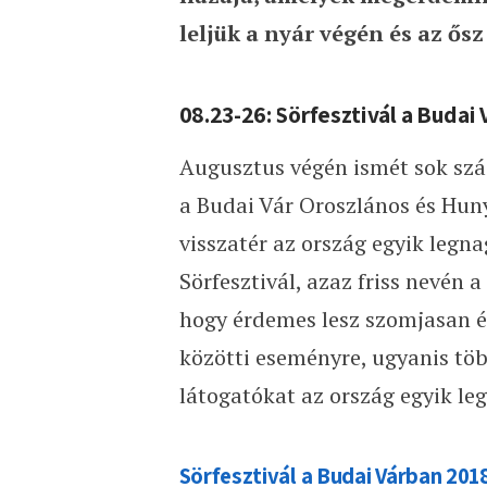
leljük a nyár végén és az ős
08.23-26: Sörfesztivál a Budai
Augusztus végén ismét sok száz
a Budai Vár Oroszlános és Hun
visszatér az ország egyik legn
Sörfesztivál, azaz friss nevén a
hogy érdemes lesz szomjasan é
közötti eseményre, ugyanis töb
látogatókat az ország egyik le
Sörfesztivál a Budai Várban 201