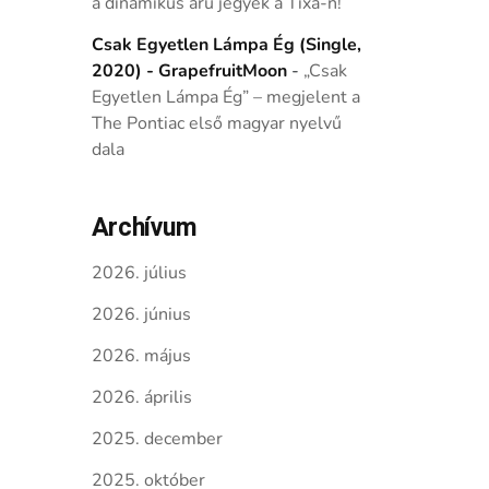
a dinamikus árú jegyek a Tixa-n!
Csak Egyetlen Lámpa Ég (Single,
2020) - GrapefruitMoon
-
„Csak
Egyetlen Lámpa Ég” – megjelent a
The Pontiac első magyar nyelvű
dala
Archívum
2026. július
2026. június
2026. május
2026. április
2025. december
2025. október