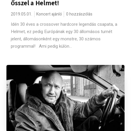
ősszel a Helmet!
2019.05.01.
Koncert ajánló
0 hozzászólás
Idén 30 éves a crossover hardcore legendás csapata, a
Helmet, ez pedig Európának egy 30 állomásos turnét
jelent, állomásonként egy monstre, 30 számos
programmal! Ami pedig külön...