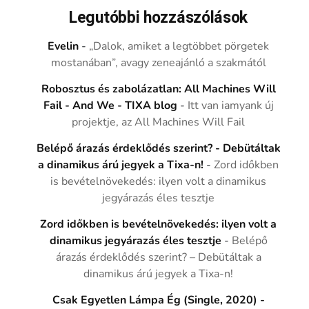
Legutóbbi hozzászólások
Evelin
-
„Dalok, amiket a legtöbbet pörgetek
mostanában”, avagy zeneajánló a szakmától
Robosztus és zabolázatlan: All Machines Will
Fail - And We - TIXA blog
-
Itt van iamyank új
projektje, az All Machines Will Fail
Belépő árazás érdeklődés szerint? - Debütáltak
a dinamikus árú jegyek a Tixa-n!
-
Zord időkben
is bevételnövekedés: ilyen volt a dinamikus
jegyárazás éles tesztje
Zord időkben is bevételnövekedés: ilyen volt a
dinamikus jegyárazás éles tesztje
-
Belépő
árazás érdeklődés szerint? – Debütáltak a
dinamikus árú jegyek a Tixa-n!
Csak Egyetlen Lámpa Ég (Single, 2020) -