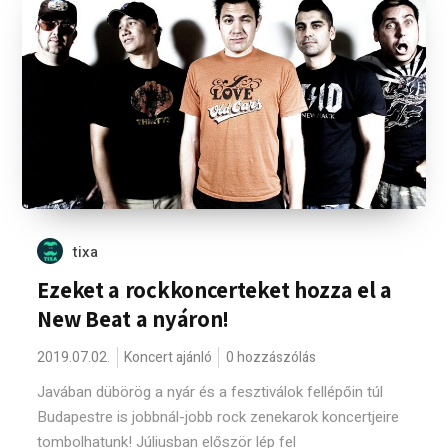
tixa
Ezeket a rockkoncerteket hozza el a
New Beat a nyáron!
2019.07.02.
Koncert ajánló
0 hozzászólás
Javában dübörög a nyár és a fesztiválok fellépőin túl
Budapestre is jobbnál-jobb rock zenekarok koncertjeire
tombolhatunk! Júliusban először lép fel