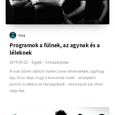
tixa
Programok a fülnek, az agynak és a
léleknek
2019.09.22.
Egyéb
0 hozzászólás
A nyár bőven ellátott minket zenei élményekkel, úgyhogy
épp itt az ideje, hogy a koncertek mellé - amelyeket
persze továbbra se hanyagoljunk - beszúrjunk pár elme-
vagy épp...