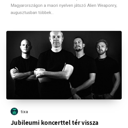
Magyarországon a maori nyelven játszó Alien Weaponry,
augusztusban többek...
tixa
Jubileumi koncerttel tér vissza