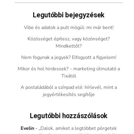
Legutóbbi bejegyzések
Vibe és adatok a pult mögül: mi már bent!
Közösséget építesz, vagy közönséget?
Mindkettőt?
Nem fogynak a jegyek? Elfogyott a figyelem!
Mikor és hol hirdessek? – marketing útmutató a
Tixától
A postaládából a színpad elé: hírlevél, mint a
jegyértékesítés segítője
Legutóbbi hozzászólások
Evelin
-
„Dalok, amiket a legtöbbet pörgetek