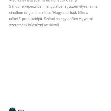
Még az év legvégén is elcsíphetjük Csányi
Sándor elképesztően hangulatos, egyszemélyes, a már
címében is igen beszédes ’Hogyan értsük félre a
nőket?’ produkcióját. Szóval ha egy széles vigyorral
szeretnénk búcsúzni az óévtől...