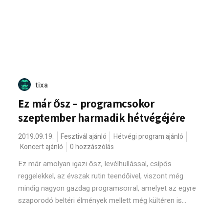
tixa
Ez már ősz – programcsokor
szeptember harmadik hétvégéjére
2019.09.19.
Fesztivál ajánló
Hétvégi program ajánló
Koncert ajánló
0 hozzászólás
Ez már amolyan igazi ősz, levélhullással, csípős
reggelekkel, az évszak rutin teendőivel, viszont még
mindig nagyon gazdag programsorral, amelyet az egyre
szaporodó beltéri élmények mellett még kültéren is...