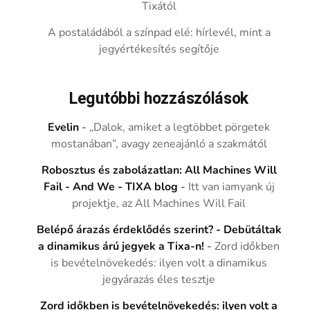
Tixától
A postaládából a színpad elé: hírlevél, mint a
jegyértékesítés segítője
Legutóbbi hozzászólások
Evelin
-
„Dalok, amiket a legtöbbet pörgetek
mostanában”, avagy zeneajánló a szakmától
Robosztus és zabolázatlan: All Machines Will
Fail - And We - TIXA blog
-
Itt van iamyank új
projektje, az All Machines Will Fail
Belépő árazás érdeklődés szerint? - Debütáltak
a dinamikus árú jegyek a Tixa-n!
-
Zord időkben
is bevételnövekedés: ilyen volt a dinamikus
jegyárazás éles tesztje
Zord időkben is bevételnövekedés: ilyen volt a