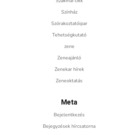
Szakmai cikk
Színház
Szórakoztatóipar
Tehetségkutató
zene
Zeneajánló
Zenekar hírek
Zeneoktatás
Meta
Bejelentkezés
Bejegyzések hírcsatorna