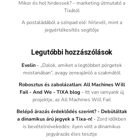
Mikor és hol hirdessek? – marketing útmutató a
Tixától
A postaládából a színpad elé: hírlevél, mint a
jegyértékesítés segítője
Legutóbbi hozzászólások
Evelin
-
„Dalok, amiket a legtöbbet pörgetek
mostanában”, avagy zeneajánló a szakmától
Robosztus és zabolázatlan: All Machines Will
Fail - And We - TIXA blog
-
Itt van iamyank új
projektje, az All Machines Will Fail
Belépő árazás érdeklődés szerint? - Debütáltak
a dinamikus árú jegyek a Tixa-n!
-
Zord időkben
is bevételnövekedés: ilyen volt a dinamikus
jegyárazás éles tesztje