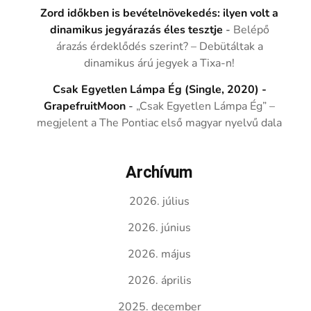
Zord időkben is bevételnövekedés: ilyen volt a
dinamikus jegyárazás éles tesztje
-
Belépő
árazás érdeklődés szerint? – Debütáltak a
dinamikus árú jegyek a Tixa-n!
Csak Egyetlen Lámpa Ég (Single, 2020) -
GrapefruitMoon
-
„Csak Egyetlen Lámpa Ég” –
megjelent a The Pontiac első magyar nyelvű dala
Archívum
2026. július
2026. június
2026. május
2026. április
2025. december