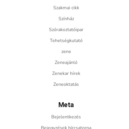
Szakmai cikk
Színház
Szórakoztatóipar
Tehetségkutató
zene
Zeneajánló
Zenekar hírek
Zeneoktatás
Meta
Bejelentkezés
Bejegyzések hírcsatorna