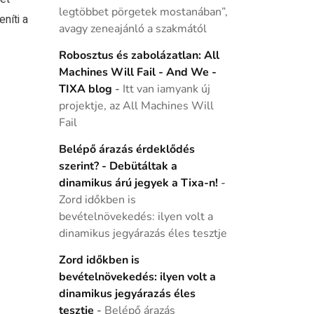
legtöbbet pörgetek mostanában”,
níti a
avagy zeneajánló a szakmától
Robosztus és zabolázatlan: All
Machines Will Fail - And We -
TIXA blog
-
Itt van iamyank új
projektje, az All Machines Will
Fail
Belépő árazás érdeklődés
szerint? - Debütáltak a
dinamikus árú jegyek a Tixa-n!
-
Zord időkben is
bevételnövekedés: ilyen volt a
dinamikus jegyárazás éles tesztje
Zord időkben is
bevételnövekedés: ilyen volt a
dinamikus jegyárazás éles
tesztje
-
Belépő árazás