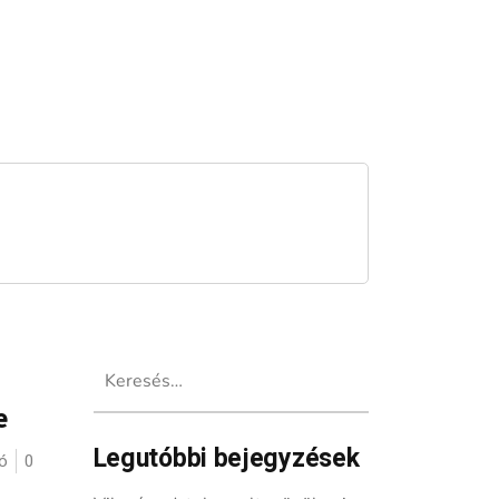
Keresés:
e
Legutóbbi bejegyzések
ó
0