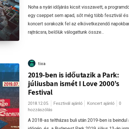
Noha a nyári időjárás kicsit visszavett, a program
egy cseppet sem apad, sőt még több fesztivál és
koncert sorakozik fel az elkövetkezendő napokba
rajtrácsra, belőlük válogattunk össze...
tixa
2019-ben is időutazik a Park:
júliusban ismét I Love 2000’s
Festival
2018.12.05.
Fesztivál ajánló
Koncert ajánló
0
hozzászólás
A 2018-as teltházas buli után 2019-ben is beindul
időgép, és a Budapest Park 2019. július 13-án ism