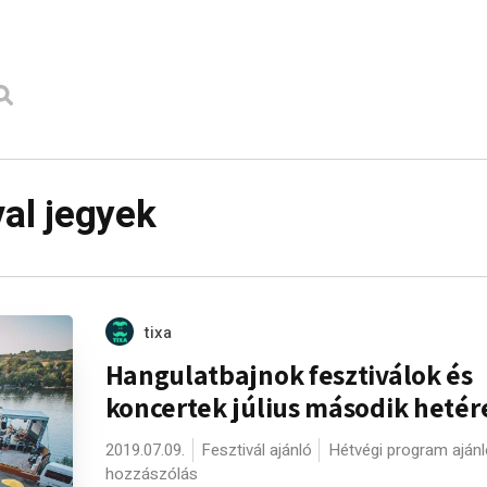
val jegyek
tixa
Hangulatbajnok fesztiválok és
koncertek július második hetér
2019.07.09.
Fesztivál ajánló
Hétvégi program ajánl
hozzászólás