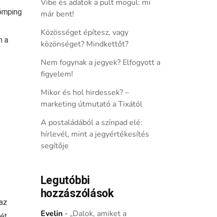
Vibe és adatok a pult mögül: mi
dömping
már bent!
Közösséget építesz, vagy
n a
közönséget? Mindkettőt?
Nem fogynak a jegyek? Elfogyott a
figyelem!
Mikor és hol hirdessek? –
marketing útmutató a Tixától
A postaládából a színpad elé:
hírlevél, mint a jegyértékesítés
segítője
Legutóbbi
hozzászólások
 az
Evelin
-
„Dalok, amiket a
ét