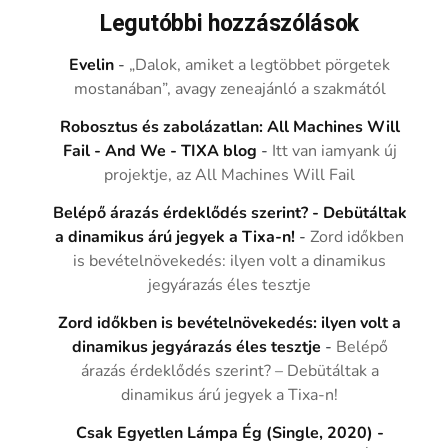
Legutóbbi hozzászólások
Evelin
-
„Dalok, amiket a legtöbbet pörgetek
mostanában”, avagy zeneajánló a szakmától
Robosztus és zabolázatlan: All Machines Will
Fail - And We - TIXA blog
-
Itt van iamyank új
projektje, az All Machines Will Fail
Belépő árazás érdeklődés szerint? - Debütáltak
a dinamikus árú jegyek a Tixa-n!
-
Zord időkben
is bevételnövekedés: ilyen volt a dinamikus
jegyárazás éles tesztje
Zord időkben is bevételnövekedés: ilyen volt a
dinamikus jegyárazás éles tesztje
-
Belépő
árazás érdeklődés szerint? – Debütáltak a
dinamikus árú jegyek a Tixa-n!
Csak Egyetlen Lámpa Ég (Single, 2020) -