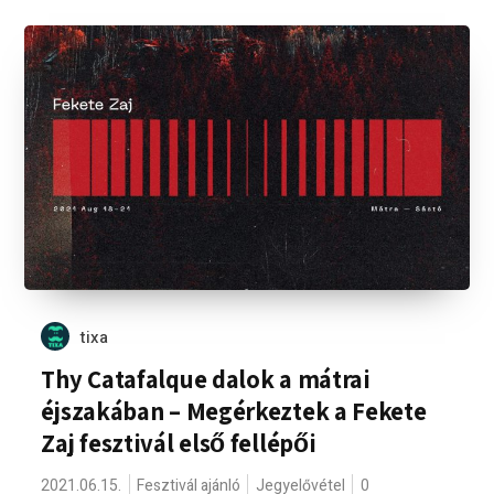
tixa
Thy Catafalque dalok a mátrai
éjszakában – Megérkeztek a Fekete
Zaj fesztivál első fellépői
2021.06.15.
Fesztivál ajánló
Jegyelővétel
0