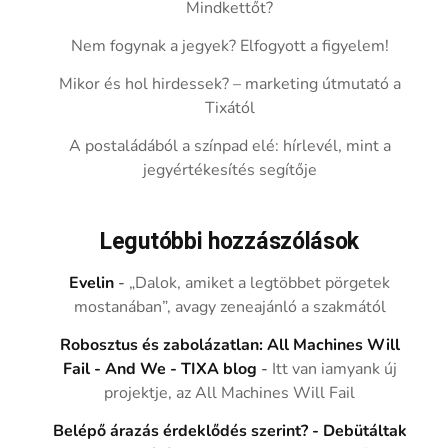
Mindkettőt?
Nem fogynak a jegyek? Elfogyott a figyelem!
Mikor és hol hirdessek? – marketing útmutató a
Tixától
A postaládából a színpad elé: hírlevél, mint a
jegyértékesítés segítője
Legutóbbi hozzászólások
Evelin
-
„Dalok, amiket a legtöbbet pörgetek
mostanában”, avagy zeneajánló a szakmától
Robosztus és zabolázatlan: All Machines Will
Fail - And We - TIXA blog
-
Itt van iamyank új
projektje, az All Machines Will Fail
Belépő árazás érdeklődés szerint? - Debütáltak