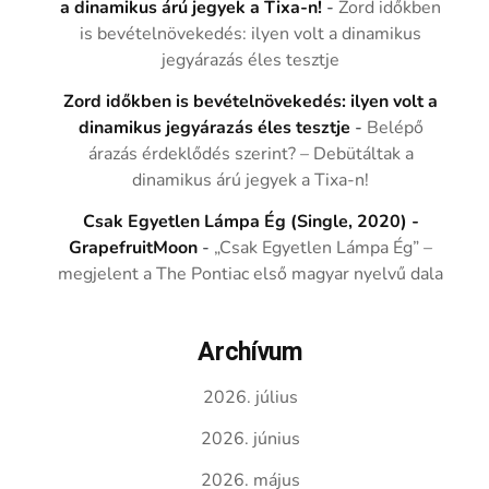
a dinamikus árú jegyek a Tixa-n!
-
Zord időkben
is bevételnövekedés: ilyen volt a dinamikus
jegyárazás éles tesztje
Zord időkben is bevételnövekedés: ilyen volt a
dinamikus jegyárazás éles tesztje
-
Belépő
árazás érdeklődés szerint? – Debütáltak a
dinamikus árú jegyek a Tixa-n!
Csak Egyetlen Lámpa Ég (Single, 2020) -
GrapefruitMoon
-
„Csak Egyetlen Lámpa Ég” –
megjelent a The Pontiac első magyar nyelvű dala
Archívum
2026. július
2026. június
2026. május