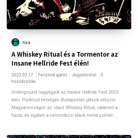
tixa
A Whiskey Ritual és a Tormentor az
Insane Hellride Fest élén!
2023.03.17.
Fesztivál ajánló
Jegyelővétel
0
hozzászólás
Underground nagyágyúk az Insane Hellride Fest 2023
élén: Pünkösd hétvégén Budapesten játszik először
Magyarországon az olasz Whiskey Ritual, valamint a
hazai, és egyben a nemzetközi black metal színtér...