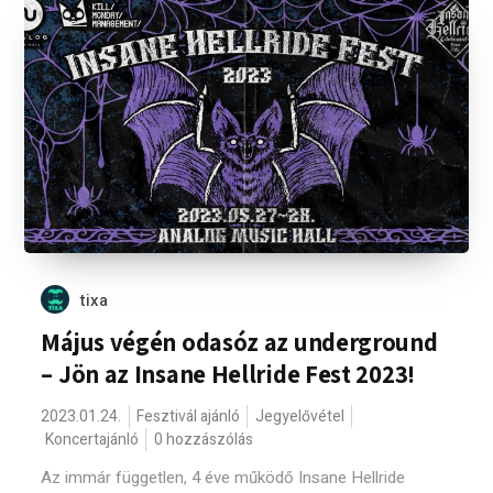
tixa
Május végén odasóz az underground
– Jön az Insane Hellride Fest 2023!
2023.01.24.
Fesztivál ajánló
Jegyelővétel
Koncertajánló
0 hozzászólás
Az immár független, 4 éve működő Insane Hellride