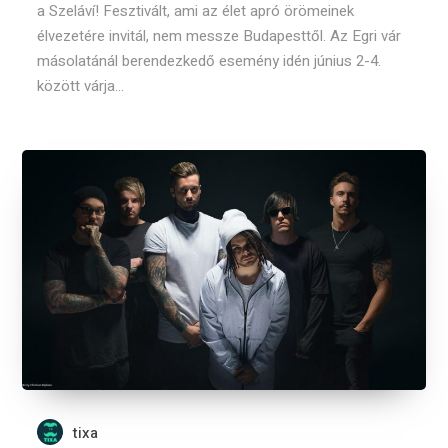
a Szeláví! Fesztivált, ami az élet apró örömeinek
élvezetére invitál, nem messze Budapesttől. Az Egri vár
másolatánál berendezkedő esemény idén június 2-4.
között várja...
tixa