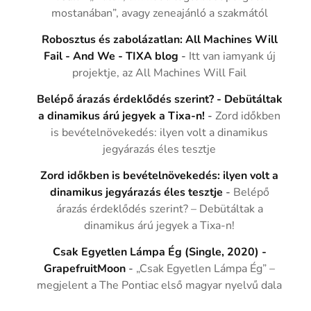
mostanában”, avagy zeneajánló a szakmától
Robosztus és zabolázatlan: All Machines Will
Fail - And We - TIXA blog
-
Itt van iamyank új
projektje, az All Machines Will Fail
Belépő árazás érdeklődés szerint? - Debütáltak
a dinamikus árú jegyek a Tixa-n!
-
Zord időkben
is bevételnövekedés: ilyen volt a dinamikus
jegyárazás éles tesztje
Zord időkben is bevételnövekedés: ilyen volt a
dinamikus jegyárazás éles tesztje
-
Belépő
árazás érdeklődés szerint? – Debütáltak a
dinamikus árú jegyek a Tixa-n!
Csak Egyetlen Lámpa Ég (Single, 2020) -
GrapefruitMoon
-
„Csak Egyetlen Lámpa Ég” –
megjelent a The Pontiac első magyar nyelvű dala