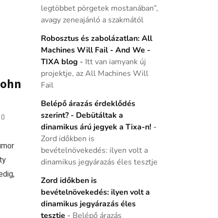
legtöbbet pörgetek mostanában”,
avagy zeneajánló a szakmától
Robosztus és zabolázatlan: All
Machines Will Fail - And We -
TIXA blog
-
Itt van iamyank új
projektje, az All Machines Will
John
Fail
Belépő árazás érdeklődés
szerint? - Debütáltak a
0
dinamikus árú jegyek a Tixa-n!
-
Zord időkben is
umor
bevételnövekedés: ilyen volt a
ty
dinamikus jegyárazás éles tesztje
edig,
Zord időkben is
bevételnövekedés: ilyen volt a
dinamikus jegyárazás éles
tesztje
-
Belépő árazás