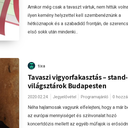
Amikor még csak a tavaszt vártuk, nem hittük voln
ilyen kemény helyzettel kell szembenéznünk a
hétköznapok és a szabadidő frontján, de szerenc
első sokk után mindenki...
tixa
Tavaszi vigyorfakasztás – stand
világsztárok Budapesten
2020.02.24.
Jegyelővétel
Programajánló
0 hozzá
Néha hajlamosak vagyunk elfelejteni, hogy a már 
az európai mennyiséget és színvonalat hozó
koncertdózis mellett az egyéb műfajok is erősödn