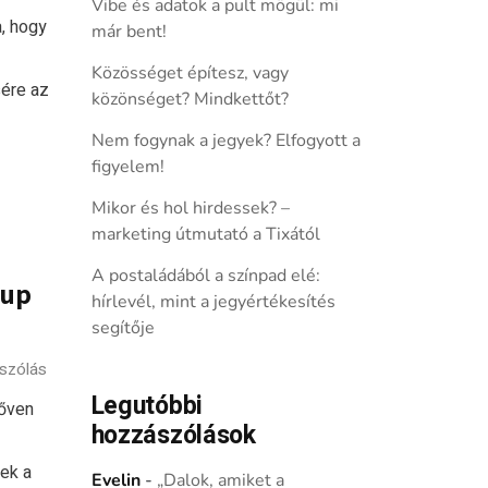
Vibe és adatok a pult mögül: mi
a, hogy
már bent!
Közösséget építesz, vagy
sére az
közönséget? Mindkettőt?
Nem fogynak a jegyek? Elfogyott a
figyelem!
Mikor és hol hirdessek? –
marketing útmutató a Tixától
A postaládából a színpad elé:
-up
hírlevél, mint a jegyértékesítés
segítője
szólás
Legutóbbi
bőven
hozzászólások
ek a
Evelin
-
„Dalok, amiket a